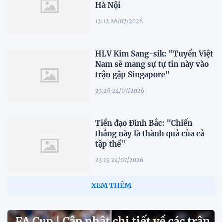
Hà Nội
12:12 26/07/2026
HLV Kim Sang-sik: "Tuyển Việt
Nam sẽ mang sự tự tin này vào
trận gặp Singapore"
23:26 24/07/2026
Tiền đạo Đình Bắc: "Chiến
thắng này là thành quả của cả
tập thể"
23:15 24/07/2026
XEM THÊM
FA Cup | Cập nhật chi tiết về các trận