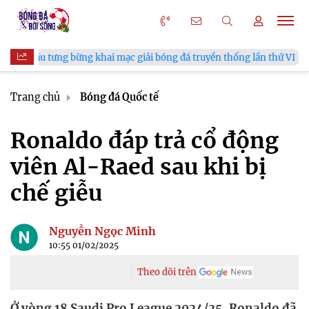
g bừng khai mạc giải bóng đá truyền thống lần thứ VI
HLV Ki
Trang chủ
Bóng đá Quốc tế
Ronaldo đáp trả cổ động
viên Al-Raed sau khi bị
chế giễu
Nguyễn Ngọc Minh
10:55 01/02/2025
Theo dõi trên
Ở vòng 18 Saudi Pro League 2024/25, Ronaldo đã