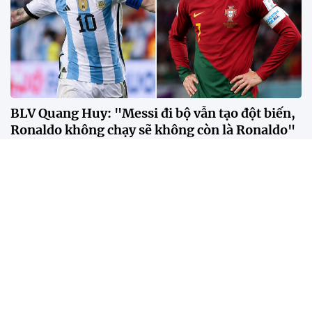
BLV Quang Huy: "Messi đi bộ vẫn tạo đột biến,
Ronaldo không chạy sẽ không còn là Ronaldo"
Theo BLV Quang Huy, sự khác biệt giữa Messi và
Ronaldo không nằm ở số bàn thắng hay danh hiệu,
mà ở cách mỗi người tạo ra tác động lên lối chơi của
đội bóng.
Bangkok trở thành "lễ hội đường phố" trong
ngày SEA Games trở lại sau 18 năm