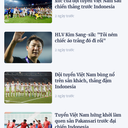
xúc của đội tuyển Việt Nam sau
chiến thắng trước Indonesia
2 ngày trước
HLV Kim Sang-sik: "Tôi ném
chiếc áo trắng đó đi rồi"
2 ngày trước
Đội tuyển Việt Nam bùng nổ
trên sân khách, thắng đậm
Indonesia
2 ngày trước
Tuyển Việt Nam hứng khởi làm
quen sân Pakansari trước đại
chiến Indonesia