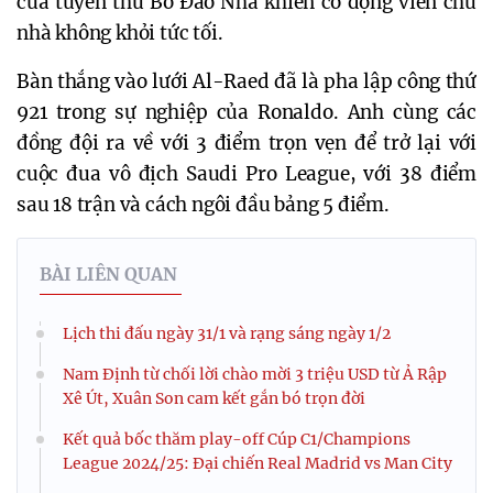
của tuyển thủ Bồ Đào Nha khiến cổ động viên chủ
nhà không khỏi tức tối.
Bàn thắng vào lưới Al-Raed đã là pha lập công thứ
921 trong sự nghiệp của Ronaldo. Anh cùng các
đồng đội ra về với 3 điểm trọn vẹn để trở lại với
cuộc đua vô địch Saudi Pro League, với 38 điểm
sau 18 trận và cách ngôi đầu bảng 5 điểm.
BÀI LIÊN QUAN
Lịch thi đấu ngày 31/1 và rạng sáng ngày 1/2
Nam Định từ chối lời chào mời 3 triệu USD từ Ả Rập
Xê Út, Xuân Son cam kết gắn bó trọn đời
Kết quả bốc thăm play-off Cúp C1/Champions
League 2024/25: Đại chiến Real Madrid vs Man City