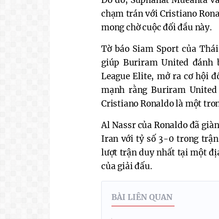
chạm trán với Cristiano Rona
mong chờ cuộc đối đầu này.
Tờ báo Siam Sport của Thái
giúp Buriram United đánh 
League Elite, mở ra cơ hội đ
mạnh rằng Buriram United 
Cristiano Ronaldo là một tron
Al Nassr của Ronaldo đã giàn
Iran với tỷ số 3-0 trong trậ
lượt trận duy nhất tại một đị
của giải đấu.
BÀI LIÊN QUAN