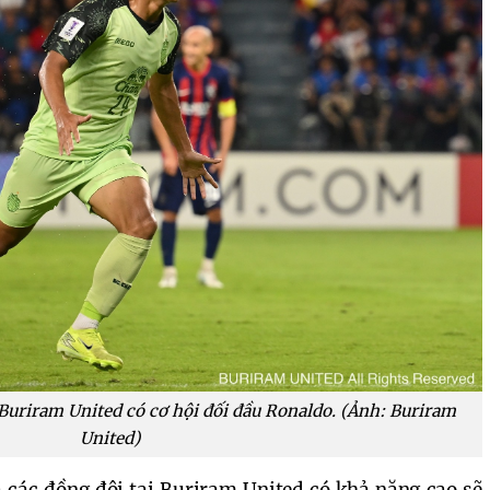
 Buriram United có cơ hội đối đầu Ronaldo. (Ảnh: Buriram
United)
các đồng đội tại Buriram United có khả năng cao sẽ