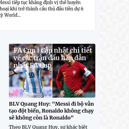
Messi tiếp tục khẳng định vị thế huyền
hoại khi trở thành cầu thủ đầu tiên dự 6
ỳ World...
FA Cup | Cập nhật chi tiết
về các trận đấu hấp dẫn
nhất FA Cup
BLV Quang Huy: "Messi đi bộ vẫn
tạo đột biến, Ronaldo không chạy
sẽ không còn là Ronaldo"
Theo BLV Quang Huy, sự khác biệt