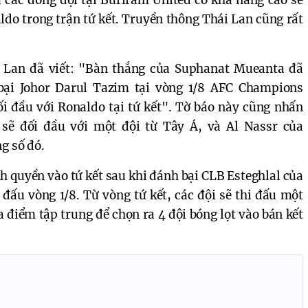
ldo trong trận tứ kết. Truyền thông Thái Lan cũng rất
 Lan đã viết: "Bàn thắng của Suphanat Mueanta đã
bại Johor Darul Tazim tại vòng 1/8 AFC Champions
ối đầu với Ronaldo tại tứ kết". Tờ báo này cũng nhấn
sẽ đối đầu với một đội từ Tây Á, và Al Nassr của
g số đó.
h quyền vào tứ kết sau khi đánh bại CLB Esteghlal của
n đấu vòng 1/8. Từ vòng tứ kết, các đội sẽ thi đấu một
a điểm tập trung để chọn ra 4 đội bóng lọt vào bán kết