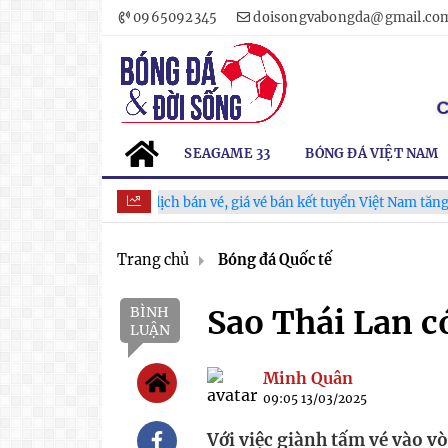
0965092345
doisongvabongda@gmail.co
SEAGAME 33
BÓNG ĐÁ VIỆT NAM
VFF công bố lịch bán vé, giá vé bán kết tuyển Việt Nam tăng gấp đôi
Trang chủ
Bóng đá Quốc tế
BÌNH
Sao Thái Lan có
LUẬN
Minh Quân
09:05 13/03/2025
Với việc giành tấm vé vào v