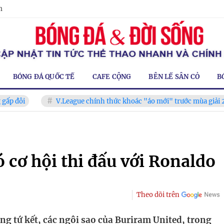
m
BÓNG ĐÁ QUỐC TẾ
CAFE CỘNG
BÊN LỀ SÂN CỎ
B
V.League chính thức khoác "áo mới" trước mùa giải 2026-202
 cơ hội thi đấu với Ronaldo
Theo dõi trên
òng tứ kết, các ngôi sao của Buriram United, trong