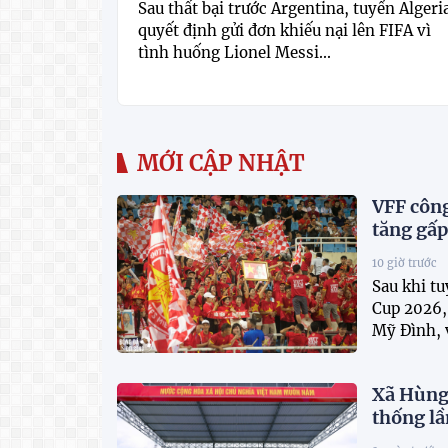
Sau thất bại trước Argentina, tuyển Algeri
quyết định gửi đơn khiếu nại lên FIFA vì
tình huống Lionel Messi...
MỚI CẬP NHẬT
VFF công
tăng gấp
10 giờ trước
Sau khi t
Cup 2026, 
Mỹ Đình, v
Xã Hùng 
thống lầ