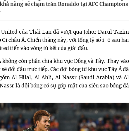
 khả năng sẽ chạm trán Ronaldo tại AFC Champions
.
 United của Thái Lan đã vượt qua Johor Darul Tazim
 C1 châu Á. Chiến thắng này, với tổng tỷ số 1-0 sau hai
ted tiến vào vòng tứ kết của giải đấu.
 Á không còn phân chia khu vực Đông và Tây. Thay vào
 sẽ đối đầu trực tiếp. Các đội bóng từ khu vực Tây Á đã
gồm Al Hilal, Al Ahli, Al Nassr (Saudi Arabia) và Al
 Nassr là đội bóng có sự góp mặt của siêu sao bóng đá