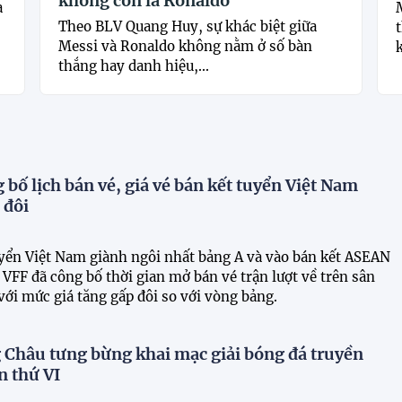
không còn là Ronaldo"
a
Theo BLV Quang Huy, sự khác biệt giữa
t
Messi và Ronaldo không nằm ở số bàn
k
thắng hay danh hiệu,...
 bố lịch bán vé, giá vé bán kết tuyển Việt Nam
 đôi
uyển Việt Nam giành ngôi nhất bảng A và vào bán kết ASEAN
VFF đã công bố thời gian mở bán vé trận lượt về trên sân
ới mức giá tăng gấp đôi so với vòng bảng.
Châu tưng bừng khai mạc giải bóng đá truyền
n thứ VI