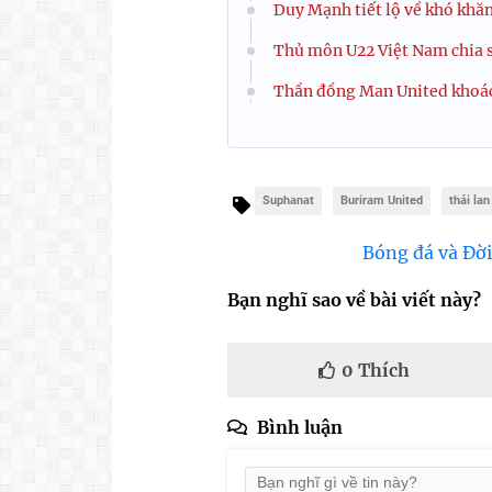
Duy Mạnh tiết lộ về khó khă
Thủ môn U22 Việt Nam chia s
Thần đồng Man United khoác 
Suphanat
Buriram United
thái lan
Bóng đá và Đời
Bạn nghĩ sao về bài viết này?
0
Thích
Bình luận