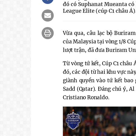
đó có Suphanat Mueanta có
League Elite (cúp C1 châu Á)
Vừa qua, câu lạc bộ Buriram
của Malaysia tại vòng 1/8 Cúp
lượt trận, đã đưa Buriram Uni
Từ vòng tứ kết, Cúp C1 châu
đó, các đội từ hai khu vực này
giành quyền vào tứ kết bao 
Sadd (Qatar). Đáng chú ý, Al
Cristiano Ronaldo.