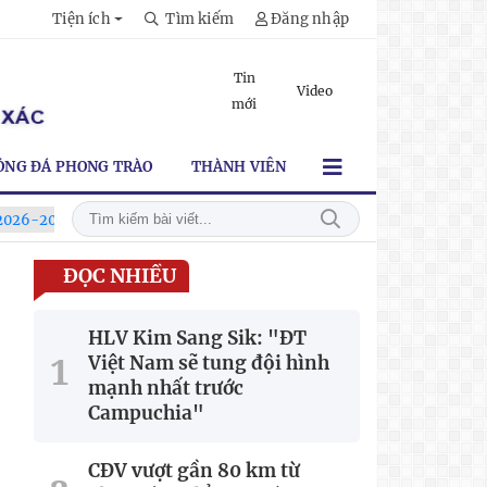
Tiện ích
Tìm kiếm
Đăng nhập
Tin
Video
mới
ÓNG ĐÁ PHONG TRÀO
THÀNH VIÊN
7
Xã Hùng Châu tưng bừng khai mạc giải bóng đá truyền thống
ĐỌC NHIỀU
HLV Kim Sang Sik: "ĐT
Việt Nam sẽ tung đội hình
mạnh nhất trước
Campuchia"
CĐV vượt gần 80 km từ