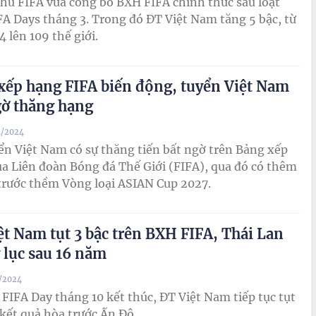
hủ FIFA vừa công bố BXH FIFA chính thức sau loạt
FA Days tháng 3. Trong đó ĐT Việt Nam tăng 5 bậc, từ
4 lên 109 thế giới.
xếp hạng FIFA biến động, tuyển Việt Nam
gờ thăng hạng
1/2024
ển Việt Nam có sự thăng tiến bất ngờ trên Bảng xếp
a Liên đoàn Bóng đá Thế Giới (FIFA), qua đó có thêm
 trước thềm Vòng loại ASIAN Cup 2027.
ệt Nam tụt 3 bậc trên BXH FIFA, Thái Lan
ỷ lục sau 16 năm
0/2024
 FIFA Day tháng 10 kết thúc, ĐT Việt Nam tiếp tục tụt
 kết quả hòa trước Ấn Độ.