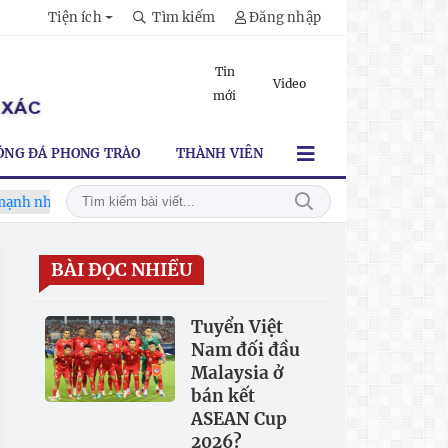
Tiện ích
Tìm kiếm
Đăng nhập
Tin
Video
mới
ÓNG ĐÁ PHONG TRÀO
THÀNH VIÊN
nh nhất trước Campuchia"
CĐV vượt gần 80 km từ 5h30 sáng đ
BÀI ĐỌC NHIỀU
Tuyển Việt
Nam đối đầu
Malaysia ở
bán kết
ASEAN Cup
2026?