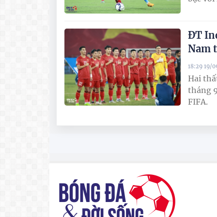
ĐT In
Nam t
18:29 19/
Hai thấ
tháng 9
FIFA.