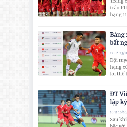
Trang c
trận FI
hạng 11
Bảng 
bất n
12:04 23/1
Đội tuy
hạng củ
lợi thế
ĐT Vi
lập k
16:11 16/1
Sau khi
bậc với