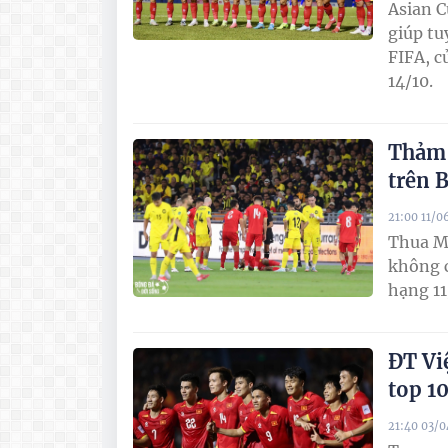
Asian C
giúp tu
FIFA, c
14/10.
Thảm b
trên 
21:00 11/0
Thua Ma
không c
hạng 11
ĐT Vi
top 1
21:40 03/