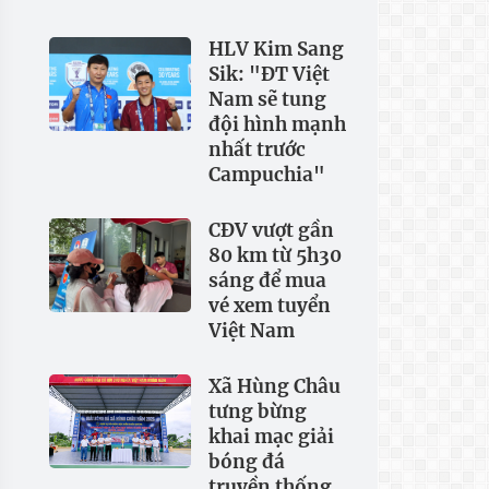
HLV Kim Sang
Sik: "ĐT Việt
Nam sẽ tung
đội hình mạnh
nhất trước
Campuchia"
CĐV vượt gần
80 km từ 5h30
sáng để mua
vé xem tuyển
Việt Nam
Xã Hùng Châu
tưng bừng
khai mạc giải
bóng đá
truyền thống