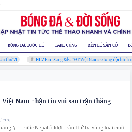
m
BÓNG ĐÁ QUỐC TẾ
CAFE CỘNG
BÊN LỀ SÂN CỎ
B
thứ VI
HLV Kim Sang Sik: "ĐT Việt Nam sẽ tung đội hình mạ
 Việt Nam nhận tin vui sau trận thắng
0/2025
hắng 3-1 trước Nepal ở lượt trận thứ ba vòng loại cuối