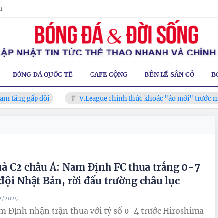
m
BÓNG ĐÁ QUỐC TẾ
CAFE CỘNG
BÊN LỀ SÂN CỎ
B
tăng gấp đôi
V.League chính thức khoác "áo mới" trước mùa 
uả C2 châu Á: Nam Định FC thua trắng 0-7
 đội Nhật Bản, rời đấu trường châu lục
02/2025
 Định nhận trận thua với tỷ số 0-4 trước Hiroshima