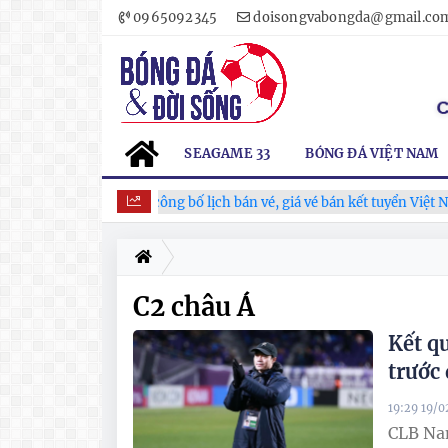
0965092345
doisongvabongda@gmail.co
SEAGAME 33
BÓNG ĐÁ VIỆT NAM
VFF công bố lịch bán vé, giá vé bán kết tuyển Việt Nam 
C2 châu Á
Kết q
trước
19:29 19/
CLB Nam