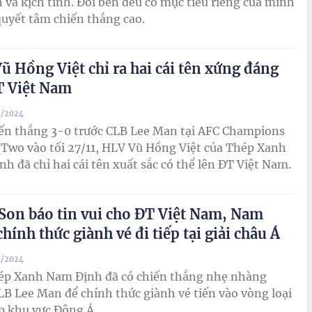
 và kịch tính. Đôi bên đều có mục tiêu riêng của mình
quyết tâm chiến thắng cao.
ũ Hồng Việt chỉ ra hai cái tên xứng đáng
T Việt Nam
1/2024
ến thắng 3-0 trước CLB Lee Man tại AFC Champions
Two vào tối 27/11, HLV Vũ Hồng Việt của Thép Xanh
h đã chỉ hai cái tên xuất sắc có thể lên ĐT Việt Nam.
Son báo tin vui cho ĐT Việt Nam, Nam
hính thức giành vé đi tiếp tại giải châu Á
1/2024
ép Xanh Nam Định đã có chiến thắng nhẹ nhàng
LB Lee Man để chính thức giành vé tiến vào vòng loại
ếp khu vực Đông Á.