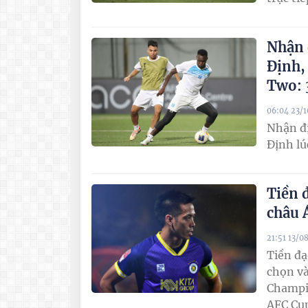
Nhận 
Định,
Two: 
06:04 23/
Nhận đ
Định lú
Tiền 
châu 
21:51 13/0
Tiền đ
chọn và
Champio
AFC Cu