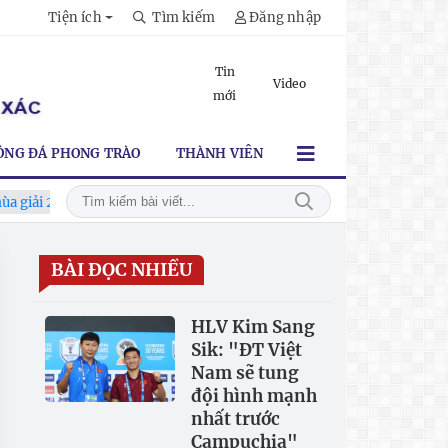
Tiện ích
Tìm kiếm
Đăng nhập
Tin
Video
mới
ÓNG ĐÁ PHONG TRÀO
THÀNH VIÊN
giải 2026-2027
Xã Hùng Châu tưng bừng khai mạc giải bóng đá
BÀI ĐỌC NHIỀU
HLV Kim Sang
Sik: "ĐT Việt
Nam sẽ tung
đội hình mạnh
nhất trước
Campuchia"