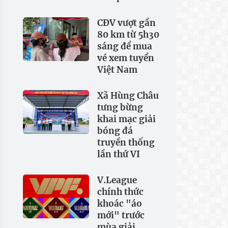
CĐV vượt gần
80 km từ 5h30
sáng để mua
vé xem tuyển
Việt Nam
Xã Hùng Châu
tưng bừng
khai mạc giải
bóng đá
truyền thống
lần thứ VI
V.League
chính thức
khoác "áo
mới" trước
mùa giải