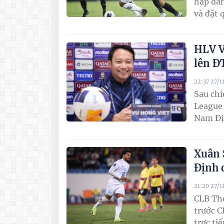
hấp dẫn
và đặt 
HLV V
lên Đ
22:37 27/1
Sau chi
League 
Nam Địn
Xuân 
Định c
21:20 27/1
CLB Th
trước C
trực ti