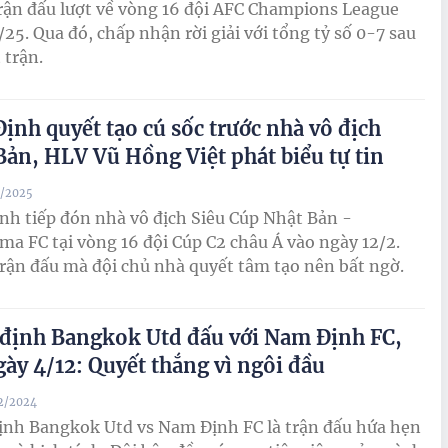
rận đấu lượt về vòng 16 đội AFC Champions League
25. Qua đó, chấp nhận rời giải với tổng tỷ số 0-7 sau
 trận.
ịnh quyết tạo cú sốc trước nhà vô địch
Bản, HLV Vũ Hồng Việt phát biểu tự tin
2/2025
h tiếp đón nhà vô địch Siêu Cúp Nhật Bản -
ma FC tại vòng 16 đội Cúp C2 châu Á vào ngày 12/2.
trận đấu mà đội chủ nhà quyết tâm tạo nên bất ngờ.
định Bangkok Utd đấu với Nam Định FC,
gày 4/12: Quyết thắng vì ngôi đầu
12/2024
ịnh Bangkok Utd vs Nam Định FC là trận đấu hứa hẹn