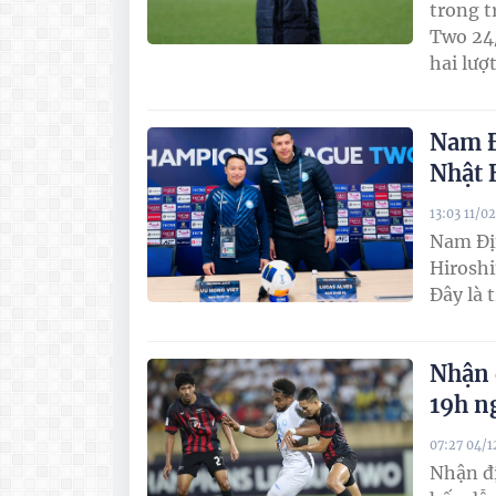
trong t
Two 24/
hai lượt
Nam Đ
Nhật 
13:03 11/0
Nam Địn
Hiroshi
Đây là 
Nhận 
19h n
07:27 04/
Nhận đ