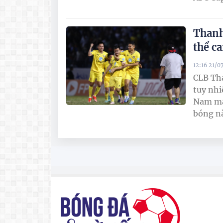
Thanh
thể ca
12:16 21/0
CLB Tha
tuy nhi
Nam mất
bóng nà