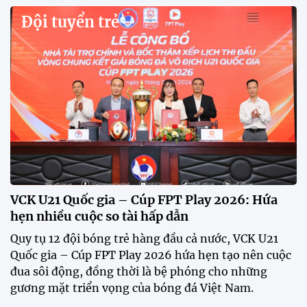
Xã Hùng Châu tưng bừng khai mạc giải bóng đá
truyền thống lần thứ VI
Giải bóng đá truyền thống xã Hùng Châu lần thứ VI
chính thức khởi tranh với sự tham gia của 14 đội
bóng, hứa hẹn mang đến những trận cầu hấp dẫn.
HLV Kim Sang Sik: "ĐT Việt Nam sẽ tung đội
hình mạnh nhất trước Campuchia"
CĐV vượt gần 80 km từ 5h30 sáng để mua vé xem
tuyển Việt Nam
Tuyển Việt Nam đối đầu Malaysia ở bán kết
ASEAN Cup 2026?