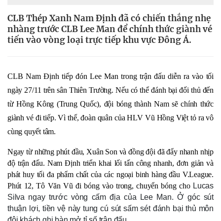
CLB Thép Xanh Nam Định đã có chiến thắng nhẹ
nhàng trước CLB Lee Man để chính thức giành vé
tiến vào vòng loại trực tiếp khu vực Đông Á.
CLB Nam Định tiếp đón Lee Man trong trận đấu diễn ra vào tối 
ngày 27/11 trên sân Thiên Trường. Nếu có thể đánh bại đối thủ đến 
từ Hồng Kông (Trung Quốc), đội bóng thành Nam sẽ chính thức 
giành vé đi tiếp. Vì thế, đoàn quân của HLV Vũ Hồng Việt tỏ ra vô 
cùng quyết tâm. 
Ngay từ những phút đầu, Xuân Son và đồng đội đã đẩy nhanh nhịp 
độ trận đấu. Nam Định triển khai lối tấn công nhanh, đơn giản và 
phát huy tối đa phẩm chất của các ngoại binh hàng đầu V.League. 
Phút 12, Tô Văn Vũ đi bóng vào trong, chuyển bóng cho 
Lucas 
Silva ngay trước vòng cấm địa của Lee Man. Ở góc sút 
thuận lợi, tiền vệ này tung cú sút sấm sét đánh bại thủ môn 
đội khách ghi bàn mở tỉ số trận đấu. 