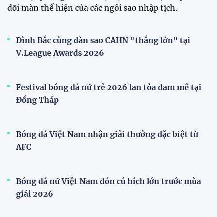
Tiền đạo Đình Bắc chốt tương lai sau tin đồn sang
Nhật Bản thi đấu
ĐKVĐ Cúp Quốc gia chiêu mộ sao trẻ của ĐT Việt
Nam
Đội tuyển Việt Nam