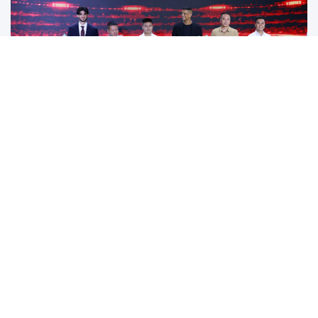
Đánh bại Ninh Bình, Công an TPHCM giành ngôi
vô địch Cúp Quốc gia 2025/26
Năm 2025: Cột mốc thăng hoa của các đội tuyển
bóng đá Việt Nam
Tiền đạo Việt kiều Anh chính thức đi vào lịch sử
bóng đá Việt Nam
Tân HLV Bồ Đào Nha lý giải việc để Xuân Son đá
chính, thừa nhận Nam Định có thể thắng đậm
hơn