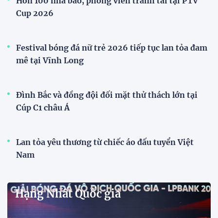
Cúp Quốc gia
Đình Bắc cùng dàn sao CAHN "thắng lớn" tại
V.League Awards 2026
Tiền đạo Đình Bắc cùng các đồng đội tại CLB Công
an Hà Nội được xướng tên ở hàng loạt hạng mục
quan trọng tại V.League Awards 2026 sau mùa giải
thành công rực rỡ.