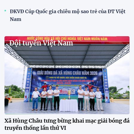
11:22 28/07/2026
Mở bán vé trực tiếp trận sân
nhà đầu tiên của ĐT Việt Nam
tại ASEAN Cup 2026
17:17 27/07/2026
XSKT Đắk Lắk viết nên lịch sử
với chức vô địch VPL-S7
20:58 26/07/2026
Tài Lộc trở lại, ĐT Việt Nam
"khổ luyện" dưới nắng gắt tại
Hà Nội
12:12 26/07/2026