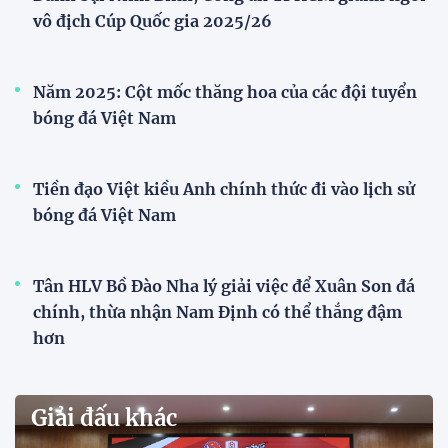
giải 2026
Đội tuyển trẻ
VCK U21 Quốc gia – Cúp FPT Play 2026: Hứa
hẹn nhiều cuộc so tài hấp dẫn
Quy tụ 12 đội bóng trẻ hàng đầu cả nước, VCK U21
Quốc gia – Cúp FPT Play 2026 hứa hẹn tạo nên cuộc