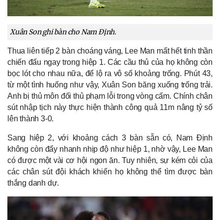
Xuân Son ghi bàn cho Nam Định.
Thua liên tiếp 2 bàn choáng váng, Lee Man mất hết tinh thần 
chiến đấu ngay trong hiệp 1. Các cầu thủ của họ không còn 
bọc lót cho nhau nữa, để lộ ra vô số khoảng trống. Phút 43, 
từ một tình huống như vậy, Xuân Son băng xuống trống trải. 
Anh bị thủ môn đối thủ phạm lỗi trong vòng cấm. Chính chân 
sút nhập tịch này thực hiện thành công quả 11m nâng tỷ số 
lên thành 3-0. 
Sang hiệp 2, với khoảng cách 3 bàn sẵn có, Nam Định 
không còn đẩy nhanh nhịp độ như hiệp 1, nhờ vậy, Lee Man 
có được một vài cơ hội ngon ăn. Tuy nhiên, sự kém cỏi của 
các chân sút đội khách khiến họ không thể tìm được bàn 
thắng danh dự. 