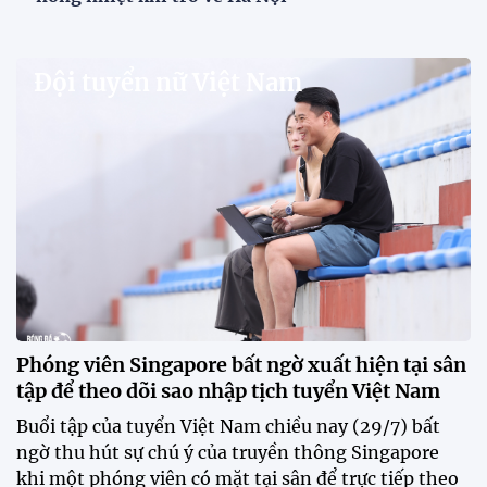
V.League chính thức khoác "áo mới" trước mùa
giải 2026-2027
VPF chính thức ra mắt bộ nhận diện thương hiệu và
slogan mới cho hệ thống các giải bóng đá chuyên
nghiệp quốc gia, mở ra diện mạo mới cho V.League
trước mùa giải 2026-2027.
HLV Văn Sỹ Sơn: "Tôi đặt bút ký bằng niềm tin và
khát vọng"
CLB Sông Lam Nghệ An chính thức có nhà tài trợ
mới