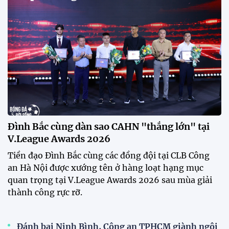
Buổi tập của tuyển Việt Nam chiều nay (29/7) bất
ngờ thu hút sự chú ý của truyền thông Singapore
khi một phóng viên có mặt tại sân để trực tiếp theo
dõi màn thể hiện của các ngôi sao nhập tịch.
Đình Bắc cùng dàn sao CAHN "thắng lớn" tại
V.League Awards 2026
Festival bóng đá nữ trẻ 2026 lan tỏa đam mê tại
Đồng Tháp
Bóng đá Việt Nam nhận giải thưởng đặc biệt từ
AFC
Bóng đá nữ Việt Nam đón cú hích lớn trước mùa