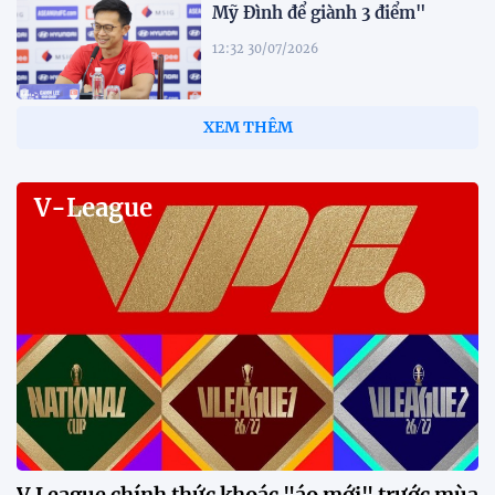
Mỹ Đình để giành 3 điểm"
12:32 30/07/2026
Tiền đạo Đình Bắc: "Chỉ cần đội
tuyển thắng, tôi ghi bàn hay
không đều hạnh phúc"
12:20 30/07/2026
Phóng viên Singapore bất ngờ
xuất hiện tại sân tập để theo dõi
sao nhập tịch tuyển Việt Nam
20:19 29/07/2026
Đội tuyển Việt Nam chạm trán
Thái Lan tại Division 1 FIFA