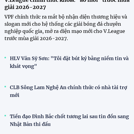
ASEAN Cup 2026
15:00 29/07/2026
Dàn sao U23 Việt Nam hội quân
trong mưa, sẵn sàng cho chiến
dịch ASIAD 2026
11:28 29/07/2026
Dàn sao U23 Việt Nam hội quân,
sẵn sàng chinh phục ASIAD
2026
15:34 28/07/2026
Đội tuyển Việt Nam được tiếp
thêm sức mạnh trước trận gặp
Singapore