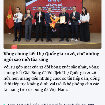
đua sôi động, đồng thời là bệ phóng cho những
gương mặt triển vọng của bóng đá Việt Nam.
Khai mạc chương trình tuyển sinh, phát hiện tài
năng bóng đá nữ
ĐKVĐ Cúp Quốc gia chiêu mộ sao trẻ của ĐT Việt
Nam
Đình Bắc cùng dàn sao CAHN "thắng lớn" tại
V.League Awards 2026
Loạt cầu thủ U19 Việt Nam thi tốt nghiệp THPT
ngay sau giải Đông Nam Á