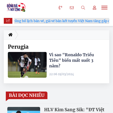
VFF công bố lịch bán vé, giá vé bán kết tuyển Việt Nam tăng gấp đôi
Perugia
Vì sao "Ronaldo Triều
Tiên" biến mất suốt 3
năm?
22:06 19/03/2024
BÀI ĐỌC NHIỀU
HLV Kim Sang Sik: "ĐT Việt