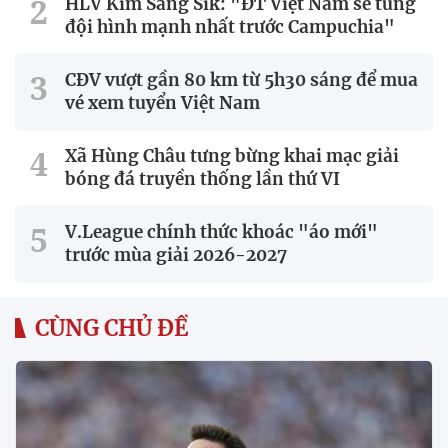
HLV Kim Sang Sik: "ĐT Việt Nam sẽ tung
đội hình mạnh nhất trước Campuchia"
CĐV vượt gần 80 km từ 5h30 sáng để mua
vé xem tuyển Việt Nam
Xã Hùng Châu tưng bừng khai mạc giải
bóng đá truyền thống lần thứ VI
V.League chính thức khoác "áo mới"
trước mùa giải 2026-2027
CÙNG CHỦ ĐỀ