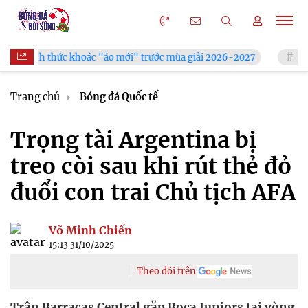
hức khoác "áo mới" trước mùa giải 2026-2027
Xã Hùng Châu t
Trang chủ
Bóng đá Quốc tế
Trọng tài Argentina bị
treo còi sau khi rút thẻ đỏ
đuổi con trai Chủ tịch AFA
Võ Minh Chiến
15:13 31/10/2025
Theo dõi trên
Trận Barracas Central gặp Boca Juniors tại vòng