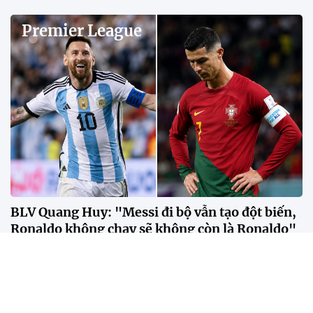
Premier League
BLV Quang Huy: "Messi đi bộ vẫn tạo đột biến,
Ronaldo không chạy sẽ không còn là Ronaldo"
Theo BLV Quang Huy, sự khác biệt giữa Messi và
Ronaldo không nằm ở số bàn thắng hay danh hiệu,
mà ở cách mỗi người tạo ra tác động lên lối chơi của
đội bóng.