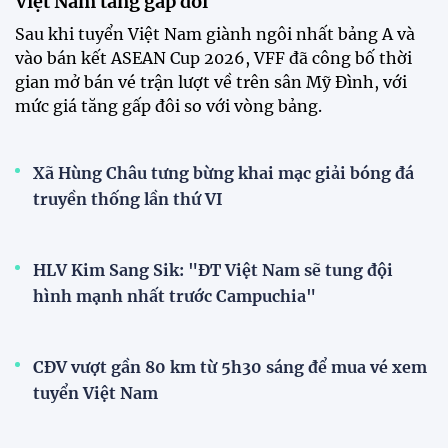
Tài Lộc trở lại, ĐT Việt Nam
"khổ luyện" dưới nắng gắt tại
Hà Nội
12:12 26/07/2026
XEM THÊM
V-League