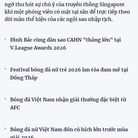
Tiền đạo Đình Bắc chốt tương lai sau tin đồn sang
Nhật Bản thi đấu
ĐKVĐ Cúp Quốc gia chiêu mộ sao trẻ của ĐT Việt
Nam
Đội tuyển Việt Nam