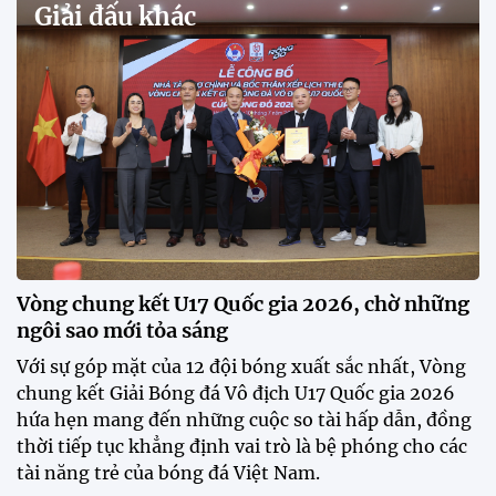
Quy tụ 12 đội bóng trẻ hàng đầu cả nước, VCK U21
Quốc gia – Cúp FPT Play 2026 hứa hẹn tạo nên cuộc
đua sôi động, đồng thời là bệ phóng cho những
gương mặt triển vọng của bóng đá Việt Nam.
Khai mạc chương trình tuyển sinh, phát hiện tài
năng bóng đá nữ
ĐKVĐ Cúp Quốc gia chiêu mộ sao trẻ của ĐT Việt
Nam
Đình Bắc cùng dàn sao CAHN "thắng lớn" tại
V.League Awards 2026
Loạt cầu thủ U19 Việt Nam thi tốt nghiệp THPT