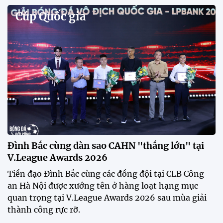
tập để theo dõi sao nhập tịch tuyển Việt Nam
Buổi tập của tuyển Việt Nam chiều nay (29/7) bất
ngờ thu hút sự chú ý của truyền thông Singapore
khi một phóng viên có mặt tại sân để trực tiếp theo
dõi màn thể hiện của các ngôi sao nhập tịch.
Đình Bắc cùng dàn sao CAHN "thắng lớn" tại
V.League Awards 2026
Festival bóng đá nữ trẻ 2026 lan tỏa đam mê tại
Đồng Tháp
Bóng đá Việt Nam nhận giải thưởng đặc biệt từ
AFC