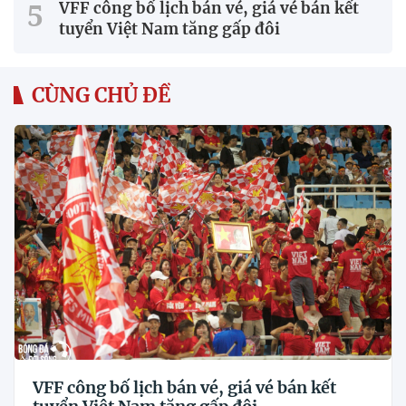
VFF công bố lịch bán vé, giá vé bán kết
tuyển Việt Nam tăng gấp đôi
CÙNG CHỦ ĐỀ
VFF công bố lịch bán vé, giá vé bán kết