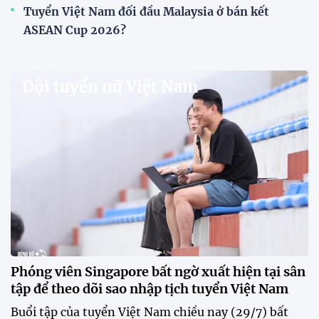
V.League chính thức khoác "áo mới" trước mùa
giải 2026-2027
VPF chính thức ra mắt bộ nhận diện thương hiệu và
slogan mới cho hệ thống các giải bóng đá chuyên
nghiệp quốc gia, mở ra diện mạo mới cho V.League
trước mùa giải 2026-2027.
HLV Văn Sỹ Sơn: "Tôi đặt bút ký bằng niềm tin và
khát vọng"
CLB Sông Lam Nghệ An chính thức có nhà tài trợ
mới