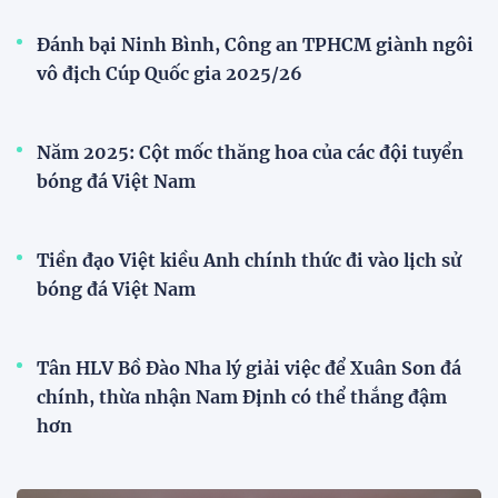
Bóng đá nữ Việt Nam đón cú hích lớn trước mùa
giải 2026
Đội tuyển trẻ
VCK U21 Quốc gia – Cúp FPT Play 2026: Hứa
hẹn nhiều cuộc so tài hấp dẫn