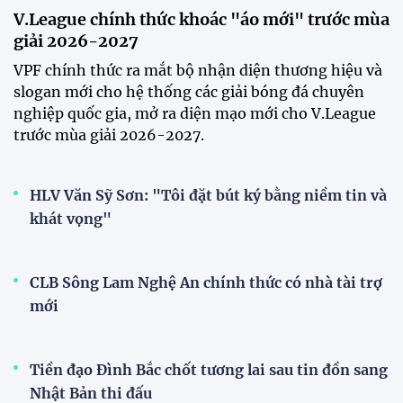
xuất hiện tại sân tập để theo dõi
sao nhập tịch tuyển Việt Nam
20:19 29/07/2026
Đội tuyển Việt Nam chạm trán
Thái Lan tại Division 1 FIFA
ASEAN Cup 2026
15:00 29/07/2026
Dàn sao U23 Việt Nam hội quân
trong mưa, sẵn sàng cho chiến
dịch ASIAD 2026
11:28 29/07/2026
Dàn sao U23 Việt Nam hội quân,
sẵn sàng chinh phục ASIAD
2026