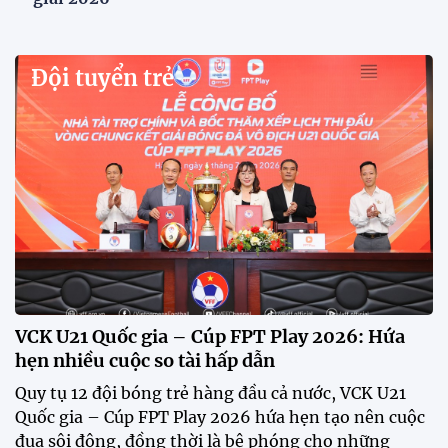
VFF công bố lịch bán vé, giá vé bán kết tuyển
Việt Nam tăng gấp đôi
Sau khi tuyển Việt Nam giành ngôi nhất bảng A và
vào bán kết ASEAN Cup 2026, VFF đã công bố thời
gian mở bán vé trận lượt về trên sân Mỹ Đình, với
mức giá tăng gấp đôi so với vòng bảng.
Xã Hùng Châu tưng bừng khai mạc giải bóng đá
truyền thống lần thứ VI
HLV Kim Sang Sik: "ĐT Việt Nam sẽ tung đội
hình mạnh nhất trước Campuchia"
CĐV vượt gần 80 km từ 5h30 sáng để mua vé xem