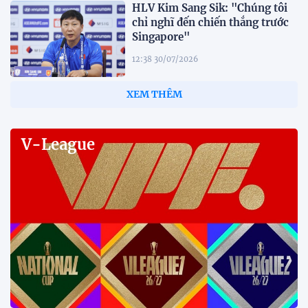
HLV Kim Sang Sik: "Chúng tôi
chỉ nghĩ đến chiến thắng trước
Singapore"
12:38 30/07/2026
HLV Gavin Lee: "Singapore đến
Mỹ Đình để giành 3 điểm"
12:32 30/07/2026
Tiền đạo Đình Bắc: "Chỉ cần đội
tuyển thắng, tôi ghi bàn hay
không đều hạnh phúc"
12:20 30/07/2026
Phóng viên Singapore bất ngờ