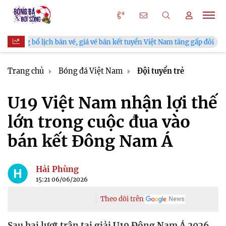
vé, giá vé bán kết tuyển Việt Nam tăng gấp đôi
V.League chính
Trang chủ
Bóng đá Việt Nam
Đội tuyển trẻ
U19 Việt Nam nhận lợi thế
lớn trong cuộc đua vào
bán kết Đông Nam Á
Hải Phùng
15:21 06/06/2026
Theo dõi trên
Sau hai lượt trận tại giải U19 Đông Nam Á 2026,