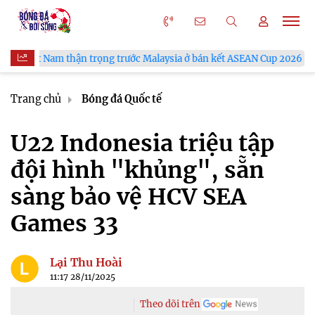
n trọng trước Malaysia ở bán kết ASEAN Cup 2026
VFF công bố
Trang chủ
Bóng đá Quốc tế
U22 Indonesia triệu tập
đội hình "khủng", sẵn
sàng bảo vệ HCV SEA
Games 33
Lại Thu Hoài
11:17 28/11/2025
Theo dõi trên