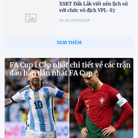
XSKT Đắk Lắk viết nên lịch sử
với chức vô địch VPL-S7
20:58 26/07/2026
XEM THÊM
FA Cup | Cập nhật chi tiết về các trận
đấu hấp dẫn nhất FA Cup