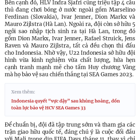
Bên cạnh đó, HLV Indra Sjafri cũng triệu tập 4 cầu 
thủ đang chơi bóng ở nước ngoài gồm Marselino 
Ferdinan (Slovakia), Ivar Jenner, Dion Markx và 
Mauro Zijlstra (Hà Lan). Ngoài ra, đội còn sở hữu 5 
ngôi sao nhập tịch sinh ra tại Hà Lan, trong đó 
gồm Dion Markx, Ivar Jenner, Rafael Struick, Jens 
Raven và Mauro Zijlstra, tất cả đều chọn thi đấu 
cho Indonesia. Nhờ vậy, U22 Indonesia sở hữu đội 
hình vừa kinh nghiệm vừa chất lượng, hứa hẹn 
cạnh tranh mạnh mẽ cho tấm Huy chương Vàng 
mà họ bảo vệ sau chiến thắng tại SEA Games 2023.
Xem thêm:
Indonesia quyết “vực dậy” sau khủng hoảng, dồn
toàn lực bảo vệ HCV SEA Games 33
Để chuẩn bị, đội đã tập trung sớm và tham gia các 
trận giao hữu quốc tế, đáng chú ý là cuộc đối đầu 
với Mali trong dịp FIFA Days tháng 11, thay vì chỉ 