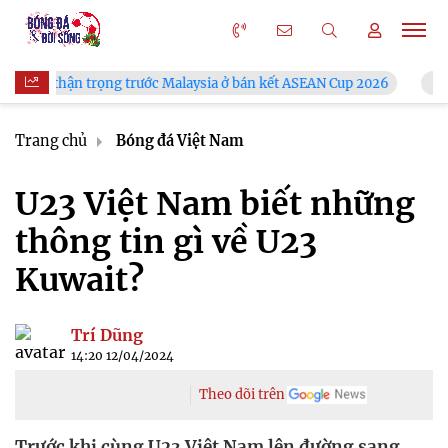
g trước Malaysia ở bán kết ASEAN Cup 2026
VFF công bố lịch 
Trang chủ
Bóng đá Việt Nam
U23 Việt Nam biết những
thông tin gì về U23
Kuwait?
Trí Dũng
14:20 12/04/2024
Theo dõi trên
Trước khi cùng U23 Việt Nam lên đường sang