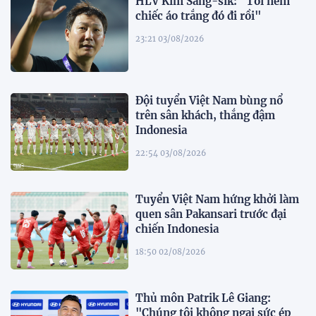
HLV Kim Sang-sik: "Tôi ném
chiếc áo trắng đó đi rồi"
23:21 03/08/2026
Đội tuyển Việt Nam bùng nổ
trên sân khách, thắng đậm
Indonesia
22:54 03/08/2026
Tuyển Việt Nam hứng khởi làm
quen sân Pakansari trước đại
chiến Indonesia
18:50 02/08/2026
Thủ môn Patrik Lê Giang:
"Chúng tôi không ngại sức ép