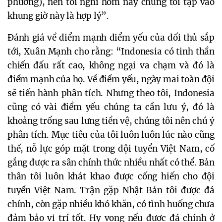
phương), nên tôi nghĩ hôm nay chúng tôi tập vào
khung giờ này là hợp lý”.
Đánh giá về điểm mạnh điểm yếu của đối thủ sắp
tới, Xuân Mạnh cho rằng: “Indonesia có tinh thần
chiến đấu rất cao, không ngại va chạm và đó là
điểm mạnh của họ. Về điểm yếu, ngày mai toàn đội
sẽ tiến hành phân tích. Nhưng theo tôi, Indonesia
cũng có vài điểm yếu chúng ta cần lưu ý, đó là
khoảng trống sau lưng tiền vệ, chúng tôi nên chú ý
phân tích. Mục tiêu của tôi luôn luôn lúc nào cũng
thế, nỗ lực góp mặt trong đội tuyển Việt Nam, cố
gắng được ra sân chính thức nhiều nhất có thể. Bản
thân tôi luôn khát khao được cống hiến cho đội
tuyển Việt Nam. Trận gặp Nhật Bản tôi được đá
chính, còn gặp nhiều khó khăn, có tình huống chưa
đảm bảo vị trí tốt. Hy vọng nếu được đá chính ở