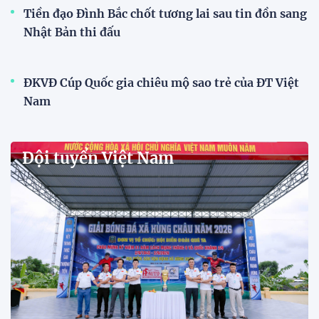
Đội tuyển Việt Nam được tiếp
thêm sức mạnh trước trận gặp
Singapore
11:22 28/07/2026
Mở bán vé trực tiếp trận sân
nhà đầu tiên của ĐT Việt Nam
tại ASEAN Cup 2026
17:17 27/07/2026
XSKT Đắk Lắk viết nên lịch sử
với chức vô địch VPL-S7
20:58 26/07/2026
Tài Lộc trở lại, ĐT Việt Nam