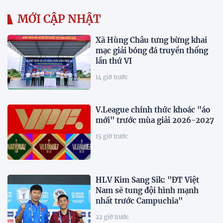
MỚI CẬP NHẬT
Xã Hùng Châu tưng bừng khai
mạc giải bóng đá truyền thống
lần thứ VI
14 giờ trước
V.League chính thức khoác "áo
mới" trước mùa giải 2026-2027
15 giờ trước
HLV Kim Sang Sik: "ĐT Việt
Nam sẽ tung đội hình mạnh
nhất trước Campuchia"
22 giờ trước