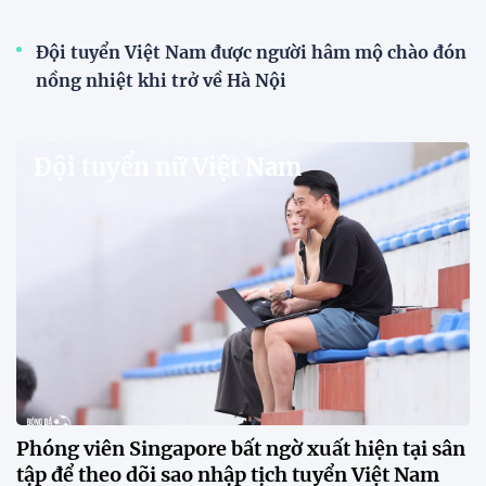
V.League chính thức khoác "áo mới" trước mùa
giải 2026-2027
VPF chính thức ra mắt bộ nhận diện thương hiệu và
slogan mới cho hệ thống các giải bóng đá chuyên
nghiệp quốc gia, mở ra diện mạo mới cho V.League
trước mùa giải 2026-2027.
HLV Văn Sỹ Sơn: "Tôi đặt bút ký bằng niềm tin và
khát vọng"
CLB Sông Lam Nghệ An chính thức có nhà tài trợ