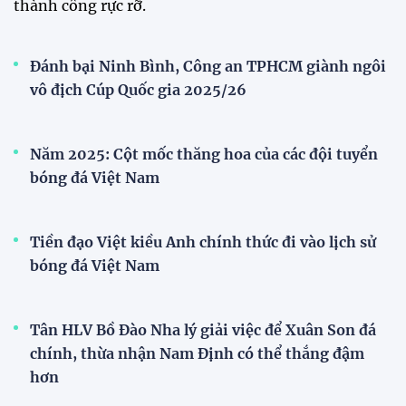
Bóng đá nữ Việt Nam đón cú hích lớn trước mùa
giải 2026
Đội tuyển trẻ
VCK U21 Quốc gia – Cúp FPT Play 2026: Hứa