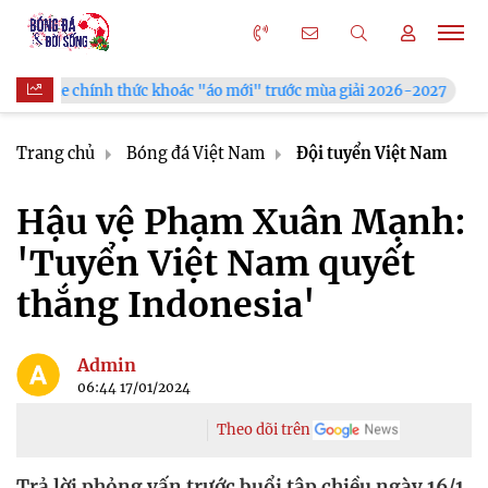
khoác "áo mới" trước mùa giải 2026-2027
Xã Hùng Châu tưng 
Trang chủ
Bóng đá Việt Nam
Đội tuyển Việt Nam
Hậu vệ Phạm Xuân Mạnh:
'Tuyển Việt Nam quyết
thắng Indonesia'
Admin
06:44 17/01/2024
Theo dõi trên
Trả lời phỏng vấn trước buổi tập chiều ngày 16/1