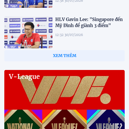
12:38 30/07/2026
HLV Gavin Lee: "Singapore đến
Mỹ Đình để giành 3 điểm"
12:32 30/07/2026
Tiền đạo Đình Bắc: "Chỉ cần đội
tuyển thắng, tôi ghi bàn hay
không đều hạnh phúc"
12:20 30/07/2026
Phóng viên Singapore bất ngờ
xuất hiện tại sân tập để theo dõi
sao nhập tịch tuyển Việt Nam
20:19 29/07/2026