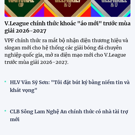
Đội tuyển Việt Nam chạm trán
Thái Lan tại Division 1 FIFA
ASEAN Cup 2026
15:00 29/07/2026
Dàn sao U23 Việt Nam hội quân
trong mưa, sẵn sàng cho chiến
dịch ASIAD 2026
11:28 29/07/2026
Dàn sao U23 Việt Nam hội quân,
sẵn sàng chinh phục ASIAD
2026
15:34 28/07/2026