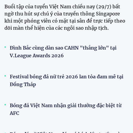
mới
Tiền đạo Đình Bắc chốt tương lai sau tin đồn sang
Nhật Bản thi đấu
ĐKVĐ Cúp Quốc gia chiêu mộ sao trẻ của ĐT Việt
Nam
Đội tuyển Việt Nam