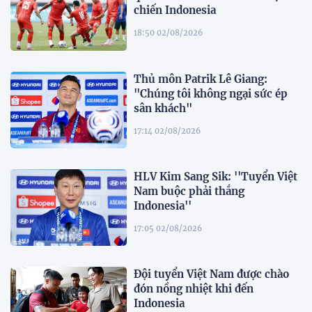
chiến Indonesia
18:50 02/08/2026
Thủ môn Patrik Lê Giang:
"Chúng tôi không ngại sức ép
sân khách"
17:14 02/08/2026
HLV Kim Sang Sik: ''Tuyển Việt
Nam buộc phải thắng
Indonesia''
17:05 02/08/2026
Đội tuyển Việt Nam được chào
đón nồng nhiệt khi đến
Indonesia