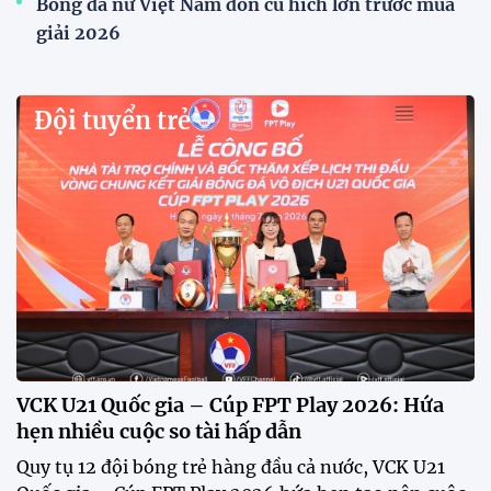
Xã Hùng Châu tưng bừng khai mạc giải bóng đá
truyền thống lần thứ VI
Giải bóng đá truyền thống xã Hùng Châu lần thứ VI
chính thức khởi tranh với sự tham gia của 14 đội
bóng, hứa hẹn mang đến những trận cầu hấp dẫn.
HLV Kim Sang Sik: "ĐT Việt Nam sẽ tung đội
hình mạnh nhất trước Campuchia"
CĐV vượt gần 80 km từ 5h30 sáng để mua vé xem
tuyển Việt Nam