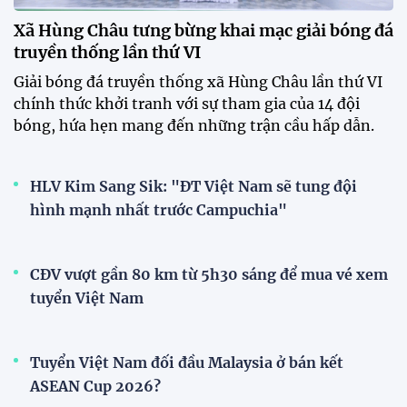
"khổ luyện" dưới nắng gắt tại
Hà Nội
12:12 26/07/2026
HLV Kim Sang-sik: "Tuyển Việt
Nam sẽ mang sự tự tin này vào
trận gặp Singapore"
23:26 24/07/2026
XEM THÊM
V-League