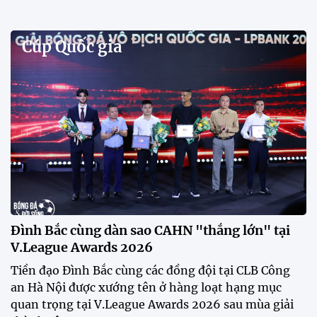
Phóng viên Singapore bất ngờ xuất hiện tại sân
tập để theo dõi sao nhập tịch tuyển Việt Nam
Buổi tập của tuyển Việt Nam chiều nay (29/7) bất
ngờ thu hút sự chú ý của truyền thông Singapore
khi một phóng viên có mặt tại sân để trực tiếp theo
dõi màn thể hiện của các ngôi sao nhập tịch.
Đình Bắc cùng dàn sao CAHN "thắng lớn" tại
V.League Awards 2026
Festival bóng đá nữ trẻ 2026 lan tỏa đam mê tại
Đồng Tháp
Bóng đá Việt Nam nhận giải thưởng đặc biệt từ
AFC