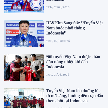
17:14 02/08/2026
HLV Kim Sang Sik: ''Tuyển Việt
Nam buộc phải thắng
Indonesia''
17:05 02/08/2026
Đội tuyển Việt Nam được chào
đón nồng nhiệt khi đến
Indonesia
17:34 01/08/2026
Tuyển Việt Nam lên đường lúc
tờ mờ sáng, hướng đến trận đấu
then chốt tại Indonesia