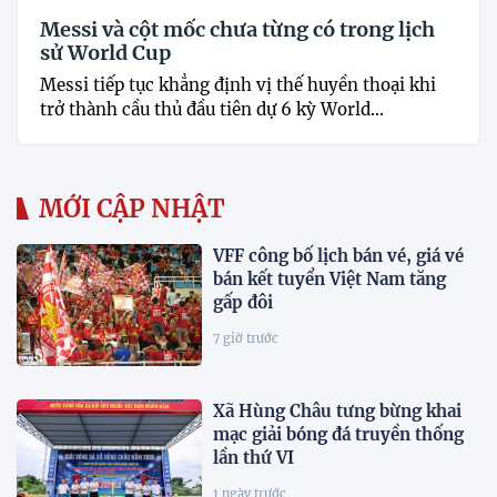
Messi và cột mốc chưa từng có trong lịch
sử World Cup
Messi tiếp tục khẳng định vị thế huyền thoại khi
trở thành cầu thủ đầu tiên dự 6 kỳ World...
MỚI CẬP NHẬT
VFF công bố lịch bán vé, giá vé
bán kết tuyển Việt Nam tăng
gấp đôi
7 giờ trước
Xã Hùng Châu tưng bừng khai
mạc giải bóng đá truyền thống
lần thứ VI
1 ngày trước