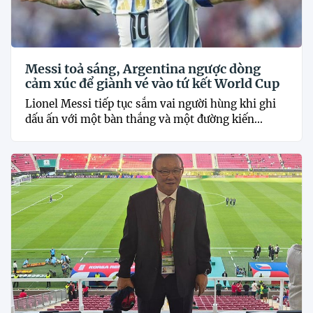
Messi toả sáng, Argentina ngược dòng
cảm xúc để giành vé vào tứ kết World Cup
Lionel Messi tiếp tục sắm vai người hùng khi ghi
dấu ấn với một bàn thắng và một đường kiến...