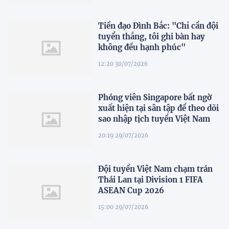
Tiền đạo Đình Bắc: "Chỉ cần đội
tuyển thắng, tôi ghi bàn hay
không đều hạnh phúc"
12:20 30/07/2026
Phóng viên Singapore bất ngờ
xuất hiện tại sân tập để theo dõi
sao nhập tịch tuyển Việt Nam
20:19 29/07/2026
Đội tuyển Việt Nam chạm trán
Thái Lan tại Division 1 FIFA
ASEAN Cup 2026
15:00 29/07/2026