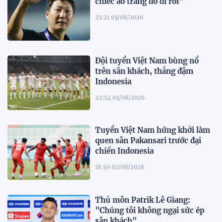
chiếc áo trắng đó đi rồi"
23:21 03/08/2026
Đội tuyển Việt Nam bùng nổ
trên sân khách, thắng đậm
Indonesia
22:54 03/08/2026
Tuyển Việt Nam hứng khởi làm
quen sân Pakansari trước đại
chiến Indonesia
18:50 02/08/2026
Thủ môn Patrik Lê Giang:
"Chúng tôi không ngại sức ép
sân khách"