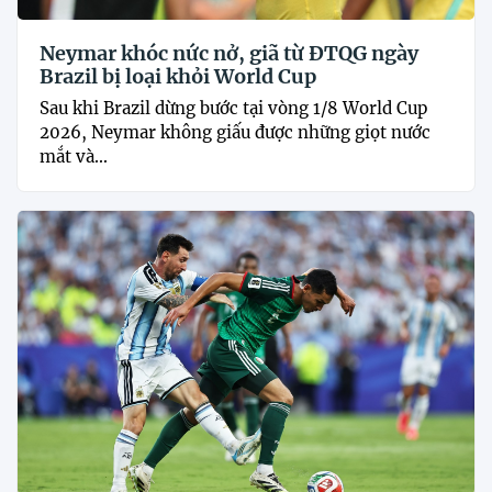
Neymar khóc nức nở, giã từ ĐTQG ngày
Brazil bị loại khỏi World Cup
Sau khi Brazil dừng bước tại vòng 1/8 World Cup
2026, Neymar không giấu được những giọt nước
mắt và...