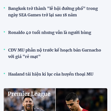
Bangkok trở thành "lễ hội đường phố" trong
ngày SEA Games trở lại sau 18 năm
Ronaldo 40 tuổi nhưng vẫn là người hùng
CĐV MU phẫn nộ trước kế hoạch bán Garnacho
với giá "rẻ mạt"
Haaland tái hiện kỉ lục của huyền thoại MU
Premier League