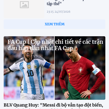
tập thể"
23:15 24/07/2026
XEM THÊM
FA Cup | Cập nhật chi tiết về các trận
đấu hấp dẫn nhất FA Cup
BLV Quang Huy: "Messi đi bộ vẫn tạo đột biến,