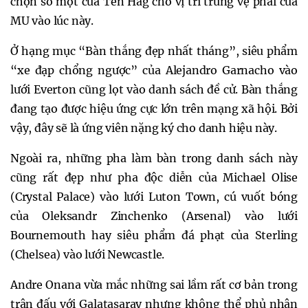
chọn số một của Ten Hag cho vị trí trung vệ phải của
MU vào lúc này.
Ở hạng mục “Bàn thắng đẹp nhất tháng”, siêu phẩm
“xe đạp chổng ngược” của Alejandro Garnacho vào
lưới Everton cũng lọt vào danh sách đề cử. Bàn thắng
đang tạo được hiệu ứng cực lớn trên mạng xã hội. Bởi
vậy, đây sẽ là ứng viên nặng ký cho danh hiệu này.
Ngoài ra, những pha làm bàn trong danh sách này
cũng rất đẹp như pha độc diễn của Michael Olise
(Crystal Palace) vào lưới Luton Town, cú vuốt bóng
của Oleksandr Zinchenko (Arsenal) vào lưới
Bournemouth hay siêu phẩm đá phạt của Sterling
(Chelsea) vào lưới Newcastle.
Andre Onana vừa mắc những sai lầm rất cơ bản trong
trận đấu với Galatasaray nhưng không thể phủ nhận