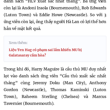
danh sách “HLV xuất sắc nhất tháng”. Ba ứng viên
còn lại là Andoni Iraola (Bournemouth), Rob Edwards
(Luton Town) và Eddie Howe (Newcastle). So với 3
ứng viên còn lại, ông thầy người Hà Lan có lợi thế hơn
hẳn về mặt kết quả.
Xem thêm:
Liệu Ten Hag có phạm sai lầm khiến MU bị
Galatasaray cầm hòa?
Trong khi đó, Harry Maguire là cầu thủ MU duy nhất
lọt vào danh sách ứng viên “Cầu thủ xuất sắc nhất
tháng” cùng Jeremy Doku (Man City), Anthony
Gordon (Newcastle), Thomas Kaminski (Luton
Town), Raheem Sterling (Chelsea) và Marcus
Tavernier (Bournemouth).