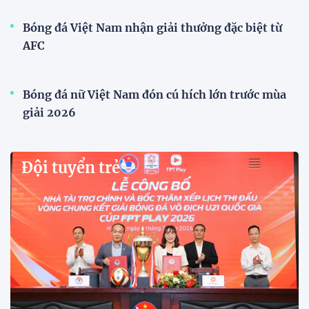
VFF công bố lịch bán vé, giá vé bán kết tuyển
Việt Nam tăng gấp đôi
Sau khi tuyển Việt Nam giành ngôi nhất bảng A và
vào bán kết ASEAN Cup 2026, VFF đã công bố thời
gian mở bán vé trận lượt về trên sân Mỹ Đình, với
mức giá tăng gấp đôi so với vòng bảng.
Xã Hùng Châu tưng bừng khai mạc giải bóng đá
truyền thống lần thứ VI