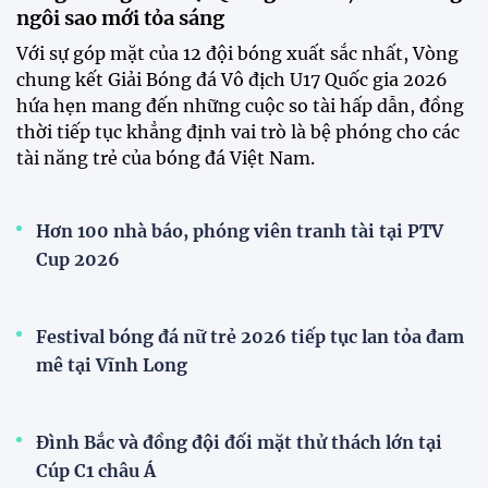
Đình Bắc cùng dàn sao CAHN "thắng lớn" tại
V.League Awards 2026
Loạt cầu thủ U19 Việt Nam thi tốt nghiệp THPT
ngay sau giải Đông Nam Á
Cúp Quốc gia