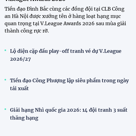
Tiền đạo Việt kiều Anh chính thức đi vào lịch sử
bóng đá Việt Nam
Tân HLV Bồ Đào Nha lý giải việc để Xuân Son đá
chính, thừa nhận Nam Định có thể thắng đậm
hơn
Giải đấu khác