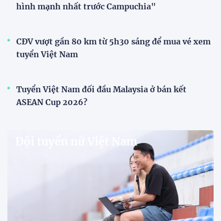
V.League chính thức khoác "áo mới" trước mùa
giải 2026-2027
VPF chính thức ra mắt bộ nhận diện thương hiệu và
slogan mới cho hệ thống các giải bóng đá chuyên
nghiệp quốc gia, mở ra diện mạo mới cho V.League
trước mùa giải 2026-2027.