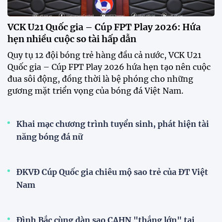
HLV Kim Sang Sik: "ĐT Việt Nam sẽ tung đội
hình mạnh nhất trước Campuchia"
CĐV vượt gần 80 km từ 5h30 sáng để mua vé xem
tuyển Việt Nam
Tuyển Việt Nam đối đầu Malaysia ở bán kết
ASEAN Cup 2026?
Đội tuyển nữ Việt Nam