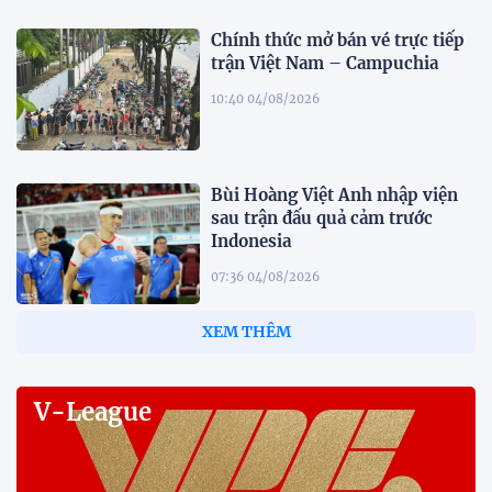
Chính thức mở bán vé trực tiếp
trận Việt Nam – Campuchia
10:40 04/08/2026
Bùi Hoàng Việt Anh nhập viện
sau trận đấu quả cảm trước
Indonesia
07:36 04/08/2026
Những khoảnh khắc vỡ òa cảm
xúc của đội tuyển Việt Nam sau
chiến thắng trước Indonesia
00:00 04/08/2026