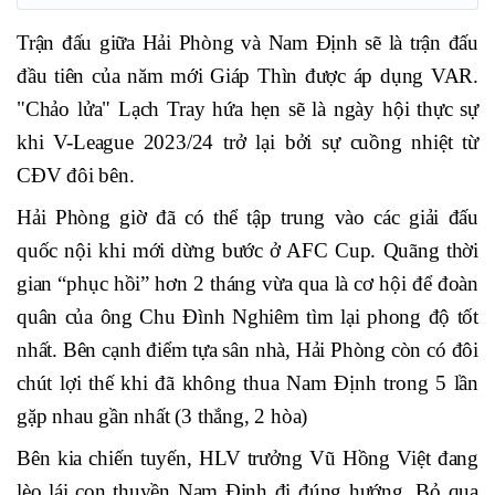
Trận đấu giữa Hải Phòng và Nam Định sẽ là trận đấu
đầu tiên của năm mới Giáp Thìn được áp dụng VAR.
"Chảo lửa" Lạch Tray hứa hẹn sẽ là ngày hội thực sự
khi V-League 2023/24 trở lại bởi sự cuồng nhiệt từ
CĐV đôi bên.
Hải Phòng giờ đã có thể tập trung vào các giải đấu
quốc nội khi mới dừng bước ở AFC Cup. Quãng thời
gian “phục hồi” hơn 2 tháng vừa qua là cơ hội để đoàn
quân của ông Chu Đình Nghiêm tìm lại phong độ tốt
nhất. Bên cạnh điểm tựa sân nhà, Hải Phòng còn có đôi
chút lợi thế khi đã không thua Nam Định trong 5 lần
gặp nhau gần nhất (3 thắng, 2 hòa)
Bên kia chiến tuyến, HLV trưởng Vũ Hồng Việt đang
lèo lái con thuyền Nam Định đi đúng hướng. Bỏ qua