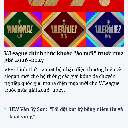
HLV Kim Sang-sik: "Tôi ném
chiếc áo trắng đó đi rồi"
23:21 03/08/2026
Đội tuyển Việt Nam bùng nổ
trên sân khách, thắng đậm
Indonesia
22:54 03/08/2026
Tuyển Việt Nam hứng khởi làm
quen sân Pakansari trước đại
chiến Indonesia
18:50 02/08/2026
Thủ môn Patrik Lê Giang: