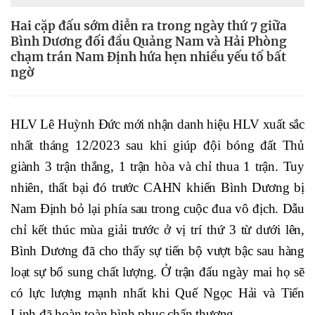
Hai cặp đấu sớm diễn ra trong ngày thứ 7 giữa
Bình Dương đối đầu Quảng Nam và Hải Phòng
chạm trán Nam Định hứa hẹn nhiều yếu tố bất
ngờ
HLV Lê Huỳnh Đức mới nhận danh hiệu HLV xuất sắc
nhất tháng 12/2023 sau khi giúp đội bóng đất Thủ
giành 3 trận thắng, 1 trận hòa và chỉ thua 1 trận. Tuy
nhiên, thất bại đó trước CAHN khiến Bình Dương bị
Nam Định bỏ lại phía sau trong cuộc đua vô địch. Dẫu
chỉ kết thúc mùa giải trước ở vị trí thứ 3 từ dưới lên,
Bình Dương đã cho thấy sự tiến bộ vượt bậc sau hàng
loạt sự bổ sung chất lượng. Ở trận đấu ngày mai họ sẽ
có lực lượng mạnh nhất khi Quế Ngọc Hải và Tiến
Linh đã hoàn toàn bình phục chấn thương.