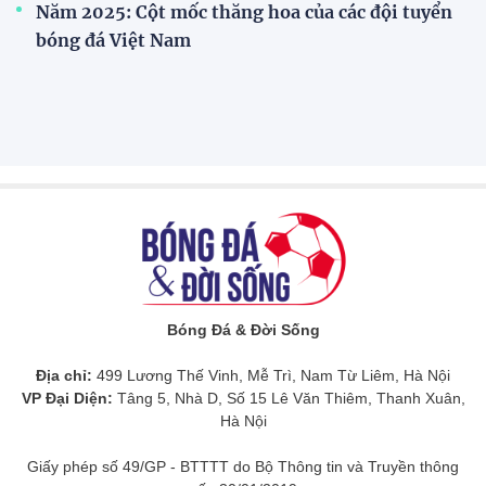
Vòng chung kết U17 Quốc gia 2026, chờ những
ngôi sao mới tỏa sáng
Với sự góp mặt của 12 đội bóng xuất sắc nhất, Vòng
chung kết Giải Bóng đá Vô địch U17 Quốc gia 2026
hứa hẹn mang đến những cuộc so tài hấp dẫn, đồng
thời tiếp tục khẳng định vai trò là bệ phóng cho các
tài năng trẻ của bóng đá Việt Nam.
Hơn 100 nhà báo, phóng viên tranh tài tại PTV
Cup 2026
Festival bóng đá nữ trẻ 2026 tiếp tục lan tỏa đam
mê tại Vĩnh Long