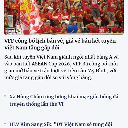
07:52 01/08/2026
Nhận định Việt Nam -
Singapore: Quyết thắng trên sân
Mỹ Đình để tạo đà trước
Indonesia
09:06 31/07/2026
HLV Kim Sang Sik: "Chúng tôi
chỉ nghĩ đến chiến thắng trước
Singapore"
12:38 30/07/2026
XEM THÊM
V-League