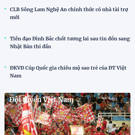
"Chúng tôi không ngại sức ép
sân khách"
17:14 02/08/2026
HLV Kim Sang Sik: ''Tuyển Việt
Nam buộc phải thắng
Indonesia''
17:05 02/08/2026
Đội tuyển Việt Nam được chào
đón nồng nhiệt khi đến
Indonesia
17:34 01/08/2026
Tuyển Việt Nam lên đường lúc
tờ mờ sáng, hướng đến trận đấu
then chốt tại Indonesia