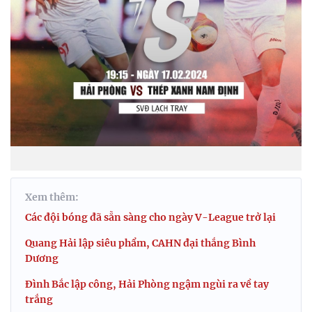
Xem thêm:
Các đội bóng đã sẵn sàng cho ngày V-League trở lại
Quang Hải lập siêu phẩm, CAHN đại thắng Bình
Dương
Đình Bắc lập công, Hải Phòng ngậm ngùi ra về tay
trắng