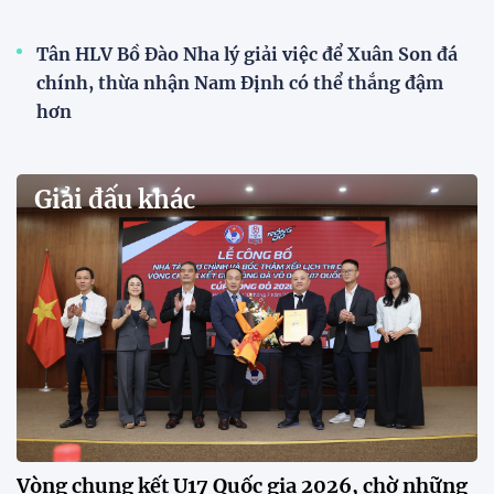
VCK U21 Quốc gia – Cúp FPT Play 2026: Hứa
hẹn nhiều cuộc so tài hấp dẫn
Quy tụ 12 đội bóng trẻ hàng đầu cả nước, VCK U21
Quốc gia – Cúp FPT Play 2026 hứa hẹn tạo nên cuộc
đua sôi động, đồng thời là bệ phóng cho những
gương mặt triển vọng của bóng đá Việt Nam.
Khai mạc chương trình tuyển sinh, phát hiện tài
năng bóng đá nữ
ĐKVĐ Cúp Quốc gia chiêu mộ sao trẻ của ĐT Việt
Nam