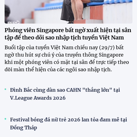
HLV Văn Sỹ Sơn: "Tôi đặt bút ký bằng niềm tin và
khát vọng"
CLB Sông Lam Nghệ An chính thức có nhà tài trợ
mới
Tiền đạo Đình Bắc chốt tương lai sau tin đồn sang
Nhật Bản thi đấu
ĐKVĐ Cúp Quốc gia chiêu mộ sao trẻ của ĐT Việt
Nam
Đội tuyển Việt Nam