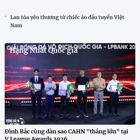
Đình Bắc cùng dàn sao CAHN "thắng lớn" tại
V.League Awards 2026
Tiền đạo Đình Bắc cùng các đồng đội tại CLB Công
an Hà Nội được xướng tên ở hàng loạt hạng mục
quan trọng tại V.League Awards 2026 sau mùa giải
thành công rực rỡ.
Đánh bại Ninh Bình, Công an TPHCM giành ngôi
vô địch Cúp Quốc gia 2025/26
Năm 2025: Cột mốc thăng hoa của các đội tuyển
bóng đá Việt Nam