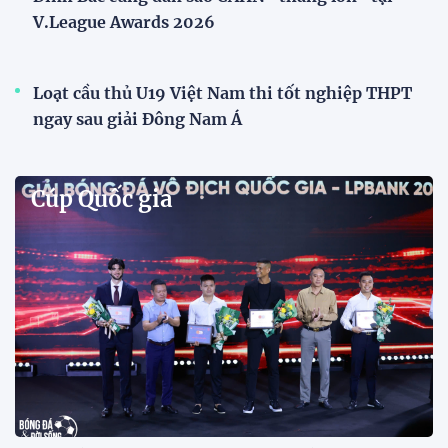
Phóng viên Singapore bất ngờ xuất hiện tại sân
tập để theo dõi sao nhập tịch tuyển Việt Nam
Buổi tập của tuyển Việt Nam chiều nay (29/7) bất
ngờ thu hút sự chú ý của truyền thông Singapore
khi một phóng viên có mặt tại sân để trực tiếp theo
dõi màn thể hiện của các ngôi sao nhập tịch.
Đình Bắc cùng dàn sao CAHN "thắng lớn" tại
V.League Awards 2026