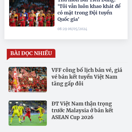
'Tôi vẫn luôn khao khát để
có mặt trong Đội tuyển
Quốc gia'
08:29 06/05/2024
BÀI ĐỌC NHIỀU
VFF công bố lịch bán vé, giá
vé bán kết tuyển Việt Nam
tăng gấp đôi
ĐT Việt Nam thận trọng
trước Malaysia ở bán kết
ASEAN Cup 2026