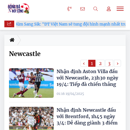
HLV Kim Sang Sik: "ĐT Việt Nam sẽ tung đội hình mạnh nhất trước 
Newcastle
‹
1
2
3
›
Nhận định Aston Villa đấu
với Newcastle, 23h30 ngày
19/4: Tiếp đà chiến thắng
01:16 19/04/2025
Nhận định Newcastle đấu
với Brentford, 1h45 ngày
3/4: Dễ dàng giành 3 điểm