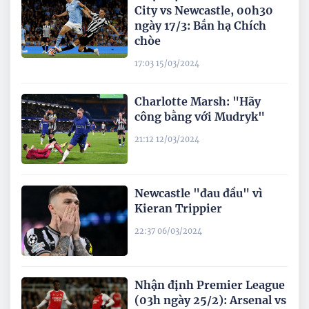
City vs Newcastle, 00h30
ngày 17/3: Bắn hạ Chích
chòe
17:03 15/03/2024
Charlotte Marsh: "Hãy
công bằng với Mudryk"
21:12 12/03/2024
Newcastle "đau đầu" vì
Kieran Trippier
22:37 06/03/2024
Nhận định Premier League
(03h ngày 25/2): Arsenal vs