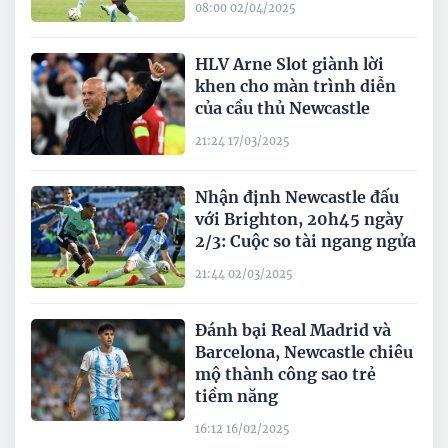
08:00 02/04/2025
HLV Arne Slot giành lời
khen cho màn trình diễn
của cầu thủ Newcastle
21:24 17/03/2025
Nhận định Newcastle đấu
với Brighton, 20h45 ngày
2/3: Cuộc so tài ngang ngửa
21:44 02/03/2025
Đánh bại Real Madrid và
Barcelona, Newcastle chiêu
mộ thành công sao trẻ
tiềm năng
16:12 16/02/2025