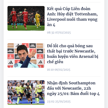
Kết quả Cúp Liên đoàn
Anh: Hủy diệt Tottenham,
Liverpool nuôi tham vọng
ăn 4
08:32 07/02/2025
Đổ lỗi cho quả bóng sau
thất bại trước Newcastle,
huấn luyện viên Arsenal bị
chế giễu
16:10 06/02/2025
Nhận định Southampton
đấu với Newcastle, 22h
ngày 25/01: Bám đuổi top 4
23:02 25/01/2025