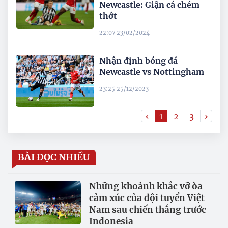
Newcastle: Giận cá chém
thớt
22:07 23/02/2024
Nhận định bóng đá
Newcastle vs Nottingham
23:25 25/12/2023
‹
1
2
3
›
BÀI ĐỌC NHIỀU
Những khoảnh khắc vỡ òa
cảm xúc của đội tuyển Việt
Nam sau chiến thắng trước
Indonesia