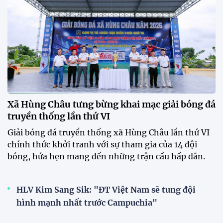
XSKT Đắk Lắk viết nên lịch sử
với chức vô địch VPL-S7
20:58 26/07/2026
Tài Lộc trở lại, ĐT Việt Nam
"khổ luyện" dưới nắng gắt tại
Hà Nội
12:12 26/07/2026
HLV Kim Sang-sik: "Tuyển Việt
Nam sẽ mang sự tự tin này vào
trận gặp Singapore"
23:26 24/07/2026
XEM THÊM