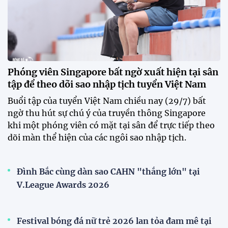
HLV Văn Sỹ Sơn: "Tôi đặt bút ký bằng niềm tin và
khát vọng"
CLB Sông Lam Nghệ An chính thức có nhà tài trợ
mới
Tiền đạo Đình Bắc chốt tương lai sau tin đồn sang
Nhật Bản thi đấu
ĐKVĐ Cúp Quốc gia chiêu mộ sao trẻ của ĐT Việt
Nam