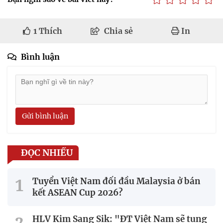
1
Thích
Chia sẻ
In
Bình luận
Gửi bình luận
ĐỌC NHIỀU
Tuyển Việt Nam đối đầu Malaysia ở bán
kết ASEAN Cup 2026?
HLV Kim Sang Sik: "ĐT Việt Nam sẽ tung