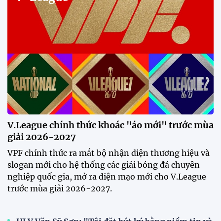
12:20 30/07/2026
Phóng viên Singapore bất ngờ
xuất hiện tại sân tập để theo dõi
sao nhập tịch tuyển Việt Nam
20:19 29/07/2026
Đội tuyển Việt Nam chạm trán
Thái Lan tại Division 1 FIFA
ASEAN Cup 2026
15:00 29/07/2026
Dàn sao U23 Việt Nam hội quân
trong mưa, sẵn sàng cho chiến
dịch ASIAD 2026
11:28 29/07/2026