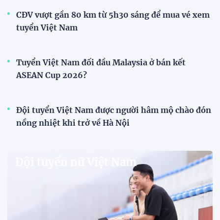
V-League
V.League chính thức khoác "áo mới" trước mùa
giải 2026-2027
VPF chính thức ra mắt bộ nhận diện thương hiệu và
slogan mới cho hệ thống các giải bóng đá chuyên
nghiệp quốc gia, mở ra diện mạo mới cho V.League
trước mùa giải 2026-2027.