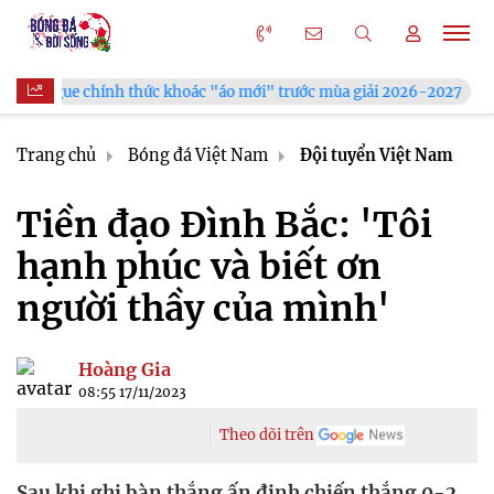
khoác "áo mới" trước mùa giải 2026-2027
Xã Hùng Châu tưng 
Trang chủ
Bóng đá Việt Nam
Đội tuyển Việt Nam
Tiền đạo Đình Bắc: 'Tôi
hạnh phúc và biết ơn
người thầy của mình'
Hoàng Gia
08:55 17/11/2023
Theo dõi trên
Sau khi ghi bàn thắng ấn định chiến thắng 0-2