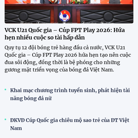
hình mạnh nhất trước Campuchia"
CĐV vượt gần 80 km từ 5h30 sáng để mua vé xem
tuyển Việt Nam
Tuyển Việt Nam đối đầu Malaysia ở bán kết
ASEAN Cup 2026?
Đội tuyển Việt Nam được người hâm mộ chào đón
nồng nhiệt khi trở về Hà Nội
Đội tuyển nữ Việt Nam