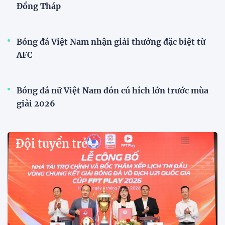
Đội tuyển Việt Nam
Xã Hùng Châu tưng bừng khai mạc giải bóng đá
truyền thống lần thứ VI
Giải bóng đá truyền thống xã Hùng Châu lần thứ VI
chính thức khởi tranh với sự tham gia của 14 đội
bóng, hứa hẹn mang đến những trận cầu hấp dẫn.
HLV Kim Sang Sik: "ĐT Việt Nam sẽ tung đội