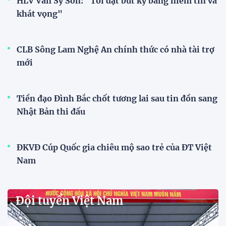
Dàn sao U23 Việt Nam hội quân,
sẵn sàng chinh phục ASIAD
2026
15:34 28/07/2026
Đội tuyển Việt Nam được tiếp
thêm sức mạnh trước trận gặp
Singapore
11:22 28/07/2026
Mở bán vé trực tiếp trận sân
nhà đầu tiên của ĐT Việt Nam
tại ASEAN Cup 2026
17:17 27/07/2026