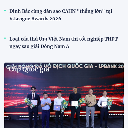
Phóng viên Singapore bất ngờ xuất hiện tại sân
tập để theo dõi sao nhập tịch tuyển Việt Nam
Buổi tập của tuyển Việt Nam chiều nay (29/7) bất
ngờ thu hút sự chú ý của truyền thông Singapore
khi một phóng viên có mặt tại sân để trực tiếp theo
dõi màn thể hiện của các ngôi sao nhập tịch.
Đình Bắc cùng dàn sao CAHN "thắng lớn" tại
V.League Awards 2026