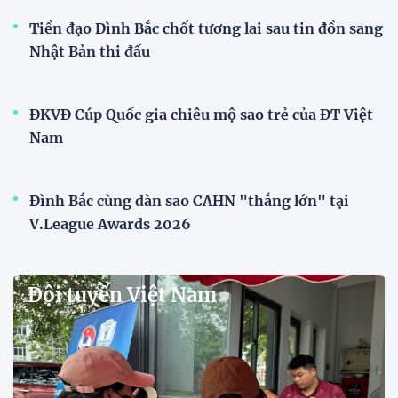
20:58 26/07/2026
Tài Lộc trở lại, ĐT Việt Nam
"khổ luyện" dưới nắng gắt tại
Hà Nội
12:12 26/07/2026
HLV Kim Sang-sik: "Tuyển Việt
Nam sẽ mang sự tự tin này vào
trận gặp Singapore"
23:26 24/07/2026
Tiền đạo Đình Bắc: "Chiến
thắng này là thành quả của cả
tập thể"