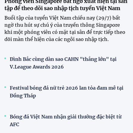
mới
Tiền đạo Đình Bắc chốt tương lai sau tin đồn sang
Nhật Bản thi đấu
ĐKVĐ Cúp Quốc gia chiêu mộ sao trẻ của ĐT Việt
Nam
Đình Bắc cùng dàn sao CAHN "thắng lớn" tại
V.League Awards 2026
Đội tuyển Việt Nam