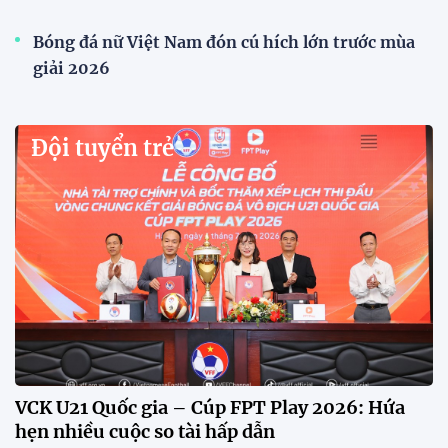
CĐV vượt gần 80 km từ 5h30 sáng để mua vé
xem tuyển Việt Nam
Tuyển Việt Nam đối đầu Malaysia ở bán kết
ASEAN Cup 2026?
Đội tuyển Việt Nam được người hâm mộ chào đón
nồng nhiệt khi trở về Hà Nội