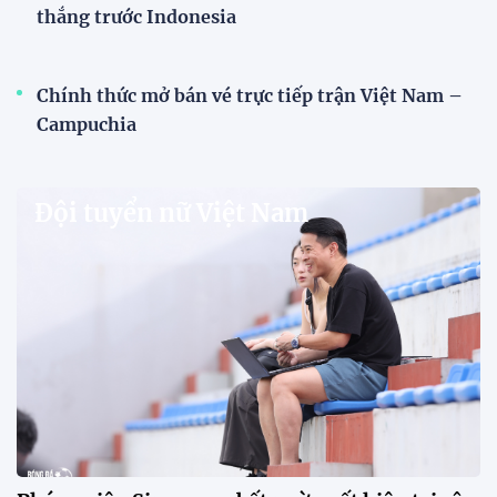
HLV Văn Sỹ Sơn: "Tôi đặt bút ký bằng niềm tin
và khát vọng"
HLV Văn Sỹ Sơn tiếp tục được tin tưởng dẫn dắt
Sông Lam Nghệ An. Nhà cầm quân người xứ Nghệ
khẳng định ông nhận nhiệm vụ bằng "niềm tin và
khát vọng", đồng thời đặt nhiều kỳ vọng vào thế hệ
cầu thủ trẻ.
CLB Sông Lam Nghệ An chính thức có nhà tài trợ