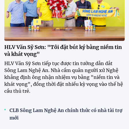
sẵn sàng chinh phục ASIAD
2026
15:34 28/07/2026
Đội tuyển Việt Nam được tiếp
thêm sức mạnh trước trận gặp
Singapore
11:22 28/07/2026
Mở bán vé trực tiếp trận sân
nhà đầu tiên của ĐT Việt Nam
tại ASEAN Cup 2026
17:17 27/07/2026
XSKT Đắk Lắk viết nên lịch sử
với chức vô địch VPL-S7