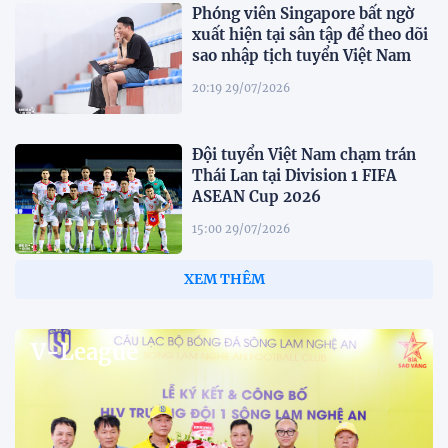
Phóng viên Singapore bất ngờ
xuất hiện tại sân tập để theo dõi
sao nhập tịch tuyển Việt Nam
20:19 29/07/2026
Đội tuyển Việt Nam chạm trán
Thái Lan tại Division 1 FIFA
ASEAN Cup 2026
15:00 29/07/2026
Dàn sao U23 Việt Nam hội quân
trong mưa, sẵn sàng cho chiến
dịch ASIAD 2026
11:28 29/07/2026
Dàn sao U23 Việt Nam hội quân,