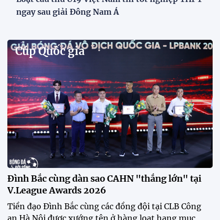
Phóng viên Singapore bất ngờ xuất hiện tại sân
tập để theo dõi sao nhập tịch tuyển Việt Nam
Buổi tập của tuyển Việt Nam chiều nay (29/7) bất
ngờ thu hút sự chú ý của truyền thông Singapore
khi một phóng viên có mặt tại sân để trực tiếp theo
dõi màn thể hiện của các ngôi sao nhập tịch.
Đình Bắc cùng dàn sao CAHN "thắng lớn" tại
V.League Awards 2026
Festival bóng đá nữ trẻ 2026 lan tỏa đam mê tại
Đồng Tháp