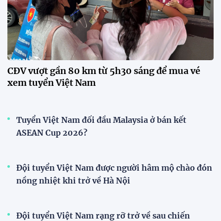
23:15 24/07/2026
Đình Bắc lập hat-trick, tuyển
Việt Nam thắng đậm Timor
Leste tại ASEAN Cup 2026
22:34 24/07/2026
CĐV Việt Nam vượt gần 300 km
''tiếp lửa'' thầy trò HLV Kim
Sang Sik
19:08 24/07/2026
XEM THÊM
V-League