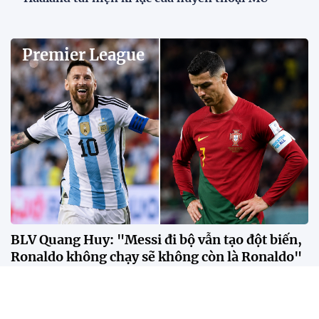
Premier League
BLV Quang Huy: "Messi đi bộ vẫn tạo đột biến,
Ronaldo không chạy sẽ không còn là Ronaldo"
Theo BLV Quang Huy, sự khác biệt giữa Messi và
Ronaldo không nằm ở số bàn thắng hay danh hiệu,
mà ở cách mỗi người tạo ra tác động lên lối chơi của