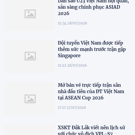
Dàn sao U23 Việt Nam hội quân,
sẵn sàng chinh phục ASIAD
2026
15:34 28/07/2026
Đội tuyển Việt Nam được tiếp
thêm sức mạnh trước trận gặp
Singapore
11:22 28/07/2026
Mở bán vé trực tiếp trận sân
nhà đầu tiên của ĐT Việt Nam
tại ASEAN Cup 2026
17:17 27/07/2026
XSKT Đắk Lắk viết nên lịch sử
với chức vô địch VPL-S7