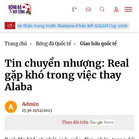
n trọng trước Malaysia ở bán kết ASEAN Cup 2026
VFF công bố
Trang chủ
Bóng đá Quốc tế
Giao hữu quốc tế
Tin chuyển nhượng: Real
gặp khó trong việc thay
Alaba
Admin
15:36 21/12/2023
Theo dõi trên