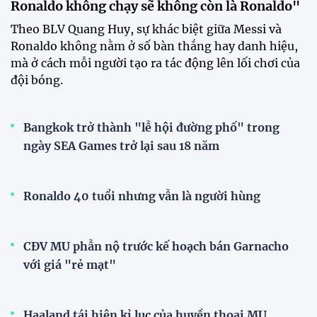
Ronaldo không chạy sẽ không còn là Ronaldo"
Theo BLV Quang Huy, sự khác biệt giữa Messi và
Ronaldo không nằm ở số bàn thắng hay danh hiệu,
mà ở cách mỗi người tạo ra tác động lên lối chơi của
đội bóng.
Bangkok trở thành "lễ hội đường phố" trong
ngày SEA Games trở lại sau 18 năm
Ronaldo 40 tuổi nhưng vẫn là người hùng
CĐV MU phẫn nộ trước kế hoạch bán Garnacho
với giá "rẻ mạt"
Haaland tái hiện kỉ lục của huyền thoại MU