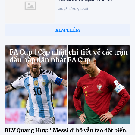
20:58 26/07/2026
XEM THÊM
FA Cup | Cập nhật chi tiết về các trận
đấu hấp dẫn nhất FA Cup
BLV Quang Huy: "Messi đi bộ vẫn tạo đột biến,