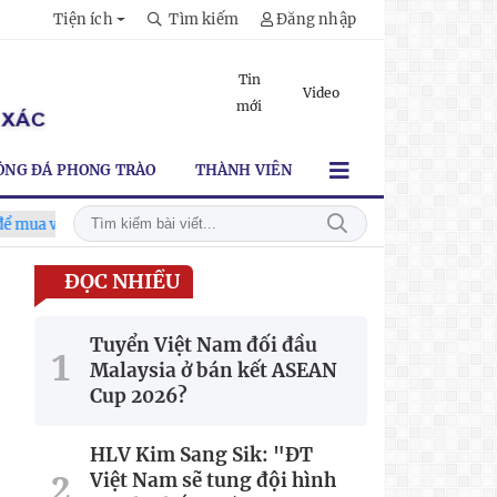
Tiện ích
Tìm kiếm
Đăng nhập
Tin
Video
mới
ÓNG ĐÁ PHONG TRÀO
THÀNH VIÊN
 xem tuyển Việt Nam
Tuyển Việt Nam đối đầu Malaysia ở bán 
ĐỌC NHIỀU
Tuyển Việt Nam đối đầu
Malaysia ở bán kết ASEAN
Cup 2026?
HLV Kim Sang Sik: "ĐT
Việt Nam sẽ tung đội hình