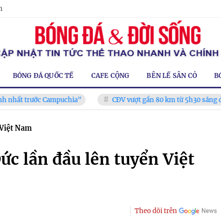
m
BÓNG ĐÁ QUỐC TẾ
CAFE CỘNG
BÊN LỀ SÂN CỎ
B
rước Campuchia"
CĐV vượt gần 80 km từ 5h30 sáng để mua vé
 Việt Nam
ức lần đầu lên tuyển Việt
Theo dõi trên