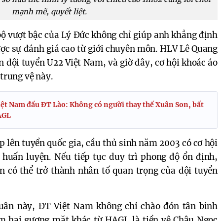
mạnh mẽ, quyết liệt.
bộ vượt bậc của Lý Đức không chỉ giúp anh khẳng định 
ược sự đánh giá cao từ giới chuyên môn. HLV Lê Quang 
n đội tuyển U22 Việt Nam, và giờ đây, cơ hội khoác áo 
 trung vệ này.
ệt Nam đấu ĐT Lào: Không có người thay thế Xuân Son, bất
AGL
ập lên tuyển quốc gia, cầu thủ sinh năm 2003 có cơ hội 
 huấn luyện. Nếu tiếp tục duy trì phong độ ổn định, 
 có thể trở thành nhân tố quan trọng của đội tuyển 
quân này, ĐT Việt Nam không chỉ chào đón tân binh 
 hai gương mặt khác từ HAGL là tiền vệ Châu Ngọc 