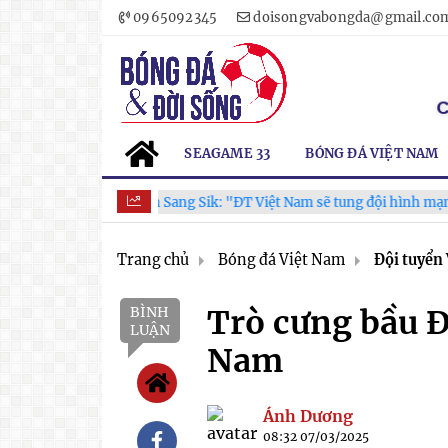
0965092345
doisongvabongda@gmail.co
SEAGAME 33
BÓNG ĐÁ VIỆT NAM
HLV Kim Sang Sik: "ĐT Việt Nam sẽ tung đội hình mạnh nhất t
Trang chủ
Bóng đá Việt Nam
Đội tuyển
BÌNH
Trò cưng bầu Đ
LUẬN
Nam
Ánh Dương
08:32 07/03/2025