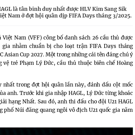
AGL là tân binh duy nhất được HLV Kim Sang Sik
iệt Nam ở đợt hội quân dịp FIFA Days tháng 3/2025.
 Việt Nam (VFF) công bố danh sách 26 cầu thủ được 
c gia nhằm chuẩn bị cho loạt trận FIFA Days tháng 
FC Asian Cup 2027. Một trong những cái tên đáng chú ý 
g vệ trẻ Phạm Lý Đức, cầu thủ thuộc biên chế Hoàng 
 nhất trong đợt hội quân lần này, đánh dấu cột mốc 
của anh. Trước khi gia nhập HAGL, Lý Đức từng khoác 
iải hạng Nhất. Sau đó, anh thi đấu cho đội U21 HAGL 
ng phố Núi đăng quang ngôi vô địch U21 quốc gia năm 