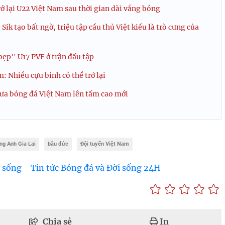
 lại U22 Việt Nam sau thời gian dài vắng bóng
k tạo bất ngờ, triệu tập cầu thủ Việt kiều là trò cưng của
bẹp'' U17 PVF ở trận đấu tập
: Nhiều cựu binh có thể trở lại
đưa bóng đá Việt Nam lên tầm cao mới
ng Anh Gia Lai
bầu đức
Đội tuyển Việt Nam
 sống - Tin tức Bóng đá và Đời sống 24H
Chia sẻ
In