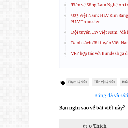
Tiền vệ Sông Lam Nghệ An trở
U23 Việt Nam: HLV Kim Sang Si
HLV Troussier
Đội tuyển U17 Việt Nam ''đè 
Danh sách đội tuyển Việt Nam
VFF hợp tác với Bundesliga 
Phạm Lý Đức
Tiền vệ Lý Đức
Hoà
Bóng đá và Đời
Bạn nghĩ sao về bài viết này?
0
Thích