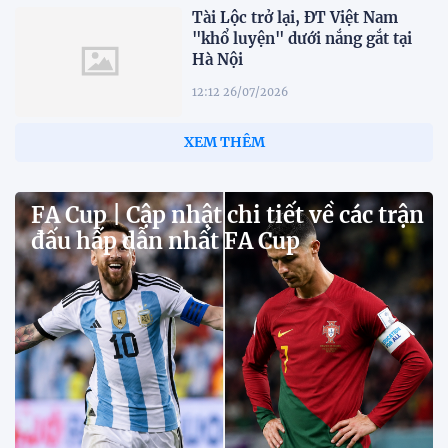
Tài Lộc trở lại, ĐT Việt Nam
"khổ luyện" dưới nắng gắt tại
Hà Nội
12:12 26/07/2026
XEM THÊM
FA Cup | Cập nhật chi tiết về các trận
đấu hấp dẫn nhất FA Cup