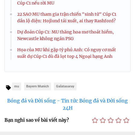
Cúp C1 nếu rời MU
22 SAO MU tham gia trận chiến "sinh tử" Cúp C1
dần lộ diện: Hojlund tái xuất, ai thay Rashford?
Dự đoán Cúp C1: MU thăng hoa mơ thoát hiểm,
Newcastle không ngán PSG
Họa của MU khi gặp tỷ phú Anh: Có nguy cơ mất
suất dự Cúp C1 dù đã lọt top 4 Ngoại hạng Anh
mu
Bayern Munich
Galatasaray
Bóng đá và Đời sống - Tin tức Bóng đá và Đời sống
24H
Bạn nghĩ sao về bài viết này?