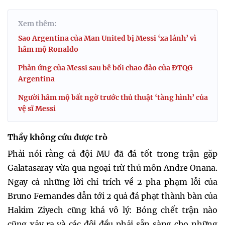
Xem thêm:
Sao Argentina của Man United bị Messi ‘xa lánh’ vì
hâm mộ Ronaldo
Phản ứng của Messi sau bê bối chao đảo của ĐTQG
Argentina
Người hâm mộ bất ngờ trước thủ thuật ‘tàng hình’ của
vệ sĩ Messi
Thầy không cứu được trò
Phải nói rằng cả đội MU đã đá tốt trong trận gặp
Galatasaray vừa qua ngoại trừ thủ môn Andre Onana.
Ngay cả những lời chỉ trích về 2 pha phạm lỗi của
Bruno Fernandes dẫn tới 2 quả đá phạt thành bàn của
Hakim Ziyech cũng khá vô lý: Bóng chết trận nào
cũng xảy ra và các đội đều phải sẵn sàng cho những