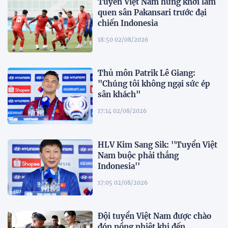
Tuyển Việt Nam hứng khởi làm
quen sân Pakansari trước đại
chiến Indonesia
18:50 02/08/2026
Thủ môn Patrik Lê Giang:
"Chúng tôi không ngại sức ép
sân khách"
17:14 02/08/2026
HLV Kim Sang Sik: ''Tuyển Việt
Nam buộc phải thắng
Indonesia''
17:05 02/08/2026
Đội tuyển Việt Nam được chào
đón nồng nhiệt khi đến