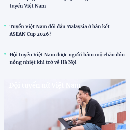
V-League
V.League chính thức khoác "áo mới" trước mùa
giải 2026-2027
VPF chính thức ra mắt bộ nhận diện thương hiệu và
slogan mới cho hệ thống các giải bóng đá chuyên
nghiệp quốc gia, mở ra diện mạo mới cho V.League
trước mùa giải 2026-2027.