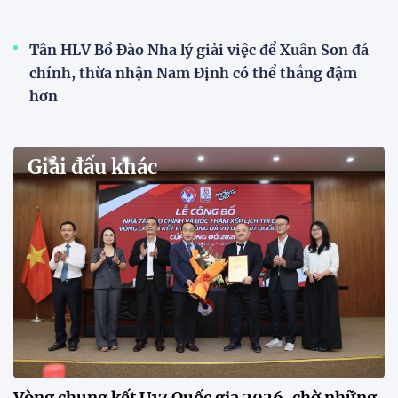
VCK U21 Quốc gia – Cúp FPT Play 2026: Hứa
hẹn nhiều cuộc so tài hấp dẫn
Quy tụ 12 đội bóng trẻ hàng đầu cả nước, VCK U21
Quốc gia – Cúp FPT Play 2026 hứa hẹn tạo nên cuộc
đua sôi động, đồng thời là bệ phóng cho những
gương mặt triển vọng của bóng đá Việt Nam.
Khai mạc chương trình tuyển sinh, phát hiện tài
năng bóng đá nữ
ĐKVĐ Cúp Quốc gia chiêu mộ sao trẻ của ĐT Việt
Nam