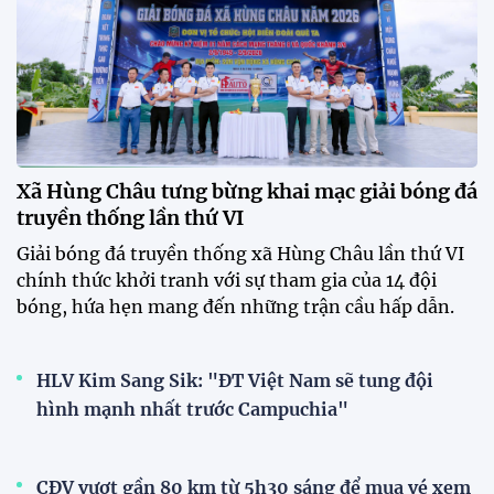
với chức vô địch VPL-S7
20:58 26/07/2026
Tài Lộc trở lại, ĐT Việt Nam
"khổ luyện" dưới nắng gắt tại
Hà Nội
12:12 26/07/2026
HLV Kim Sang-sik: "Tuyển Việt
Nam sẽ mang sự tự tin này vào
trận gặp Singapore"
23:26 24/07/2026
XEM THÊM