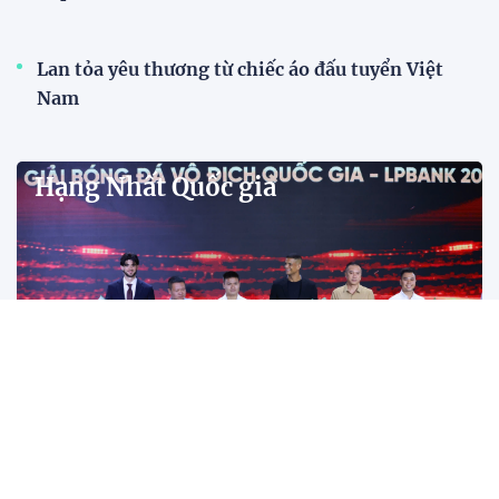
Đình Bắc cùng dàn sao CAHN "thắng lớn" tại
V.League Awards 2026
Tiền đạo Đình Bắc cùng các đồng đội tại CLB Công
an Hà Nội được xướng tên ở hàng loạt hạng mục
quan trọng tại V.League Awards 2026 sau mùa giải
thành công rực rỡ.
Đánh bại Ninh Bình, Công an TPHCM giành ngôi
vô địch Cúp Quốc gia 2025/26
Năm 2025: Cột mốc thăng hoa của các đội tuyển
bóng đá Việt Nam