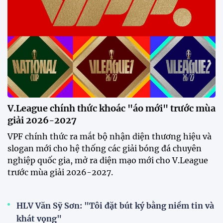
Phóng viên Singapore bất ngờ
xuất hiện tại sân tập để theo dõi
sao nhập tịch tuyển Việt Nam
20:19 29/07/2026
Đội tuyển Việt Nam chạm trán
Thái Lan tại Division 1 FIFA
ASEAN Cup 2026
15:00 29/07/2026
Dàn sao U23 Việt Nam hội quân
trong mưa, sẵn sàng cho chiến
dịch ASIAD 2026
11:28 29/07/2026