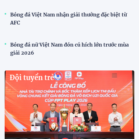
Xã Hùng Châu tưng bừng khai mạc giải bóng đá
truyền thống lần thứ VI
Giải bóng đá truyền thống xã Hùng Châu lần thứ VI
chính thức khởi tranh với sự tham gia của 14 đội
bóng, hứa hẹn mang đến những trận cầu hấp dẫn.
HLV Kim Sang Sik: "ĐT Việt Nam sẽ tung đội
hình mạnh nhất trước Campuchia"