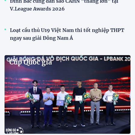
Phóng viên Singapore bất ngờ xuất hiện tại sân
tập để theo dõi sao nhập tịch tuyển Việt Nam
Buổi tập của tuyển Việt Nam chiều nay (29/7) bất
ngờ thu hút sự chú ý của truyền thông Singapore
khi một phóng viên có mặt tại sân để trực tiếp theo
dõi màn thể hiện của các ngôi sao nhập tịch.
Đình Bắc cùng dàn sao CAHN "thắng lớn" tại
V.League Awards 2026