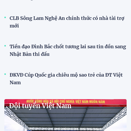
Dàn sao U23 Việt Nam hội quân,
sẵn sàng chinh phục ASIAD
2026
15:34 28/07/2026
Đội tuyển Việt Nam được tiếp
thêm sức mạnh trước trận gặp
Singapore
11:22 28/07/2026
Mở bán vé trực tiếp trận sân
nhà đầu tiên của ĐT Việt Nam
tại ASEAN Cup 2026
17:17 27/07/2026
XSKT Đắk Lắk viết nên lịch sử