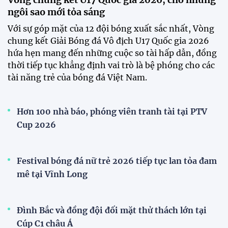
Đình Bắc cùng dàn sao CAHN "thắng lớn" tại
V.League Awards 2026
Loạt cầu thủ U19 Việt Nam thi tốt nghiệp THPT
ngay sau giải Đông Nam Á
Cúp Quốc gia