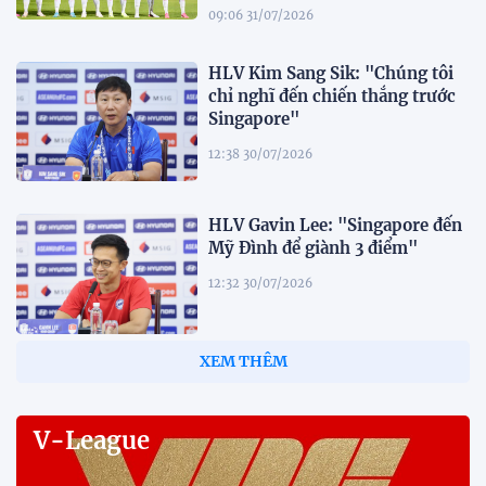
09:06 31/07/2026
HLV Kim Sang Sik: "Chúng tôi
chỉ nghĩ đến chiến thắng trước
Singapore"
12:38 30/07/2026
HLV Gavin Lee: "Singapore đến
Mỹ Đình để giành 3 điểm"
12:32 30/07/2026
Tiền đạo Đình Bắc: "Chỉ cần đội
tuyển thắng, tôi ghi bàn hay
không đều hạnh phúc"
12:20 30/07/2026