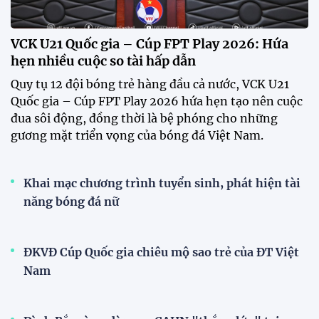
CĐV vượt gần 80 km từ 5h30 sáng để mua vé xem
tuyển Việt Nam
Tuyển Việt Nam đối đầu Malaysia ở bán kết
ASEAN Cup 2026?
Đội tuyển Việt Nam được người hâm mộ chào đón
nồng nhiệt khi trở về Hà Nội
Đội tuyển nữ Việt Nam