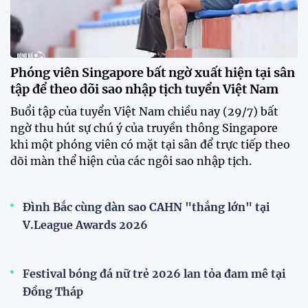
HLV Văn Sỹ Sơn: "Tôi đặt bút ký bằng niềm tin và
khát vọng"
CLB Sông Lam Nghệ An chính thức có nhà tài trợ
mới
Tiền đạo Đình Bắc chốt tương lai sau tin đồn sang
Nhật Bản thi đấu
ĐKVĐ Cúp Quốc gia chiêu mộ sao trẻ của ĐT Việt
Nam
Đội tuyển Việt Nam