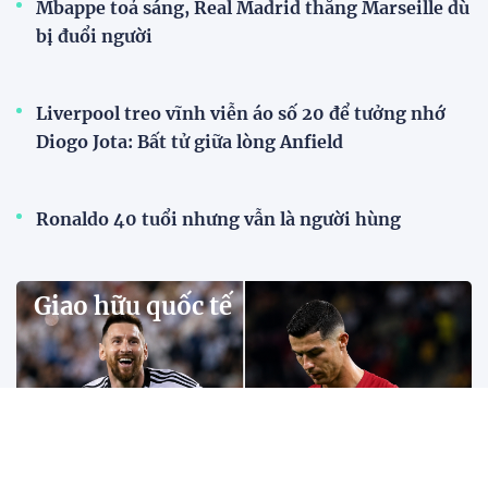
Premier League
BLV Quang Huy: "Messi đi bộ vẫn tạo đột biến,
Ronaldo không chạy sẽ không còn là Ronaldo"
Theo BLV Quang Huy, sự khác biệt giữa Messi và
Ronaldo không nằm ở số bàn thắng hay danh hiệu,
mà ở cách mỗi người tạo ra tác động lên lối chơi của
đội bóng.