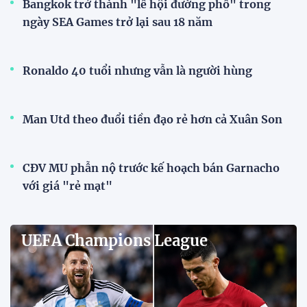
12:12 26/07/2026
XEM THÊM
FA Cup | Cập nhật chi tiết về các trận
đấu hấp dẫn nhất FA Cup
BLV Quang Huy: "Messi đi bộ vẫn tạo đột biến,
Ronaldo không chạy sẽ không còn là Ronaldo"