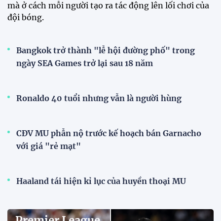
Đội tuyển Việt Nam chạm trán
Thái Lan tại Division 1 FIFA
ASEAN Cup 2026
15:00 29/07/2026
Dàn sao U23 Việt Nam hội quân
trong mưa, sẵn sàng cho chiến
dịch ASIAD 2026
11:28 29/07/2026
Dàn sao U23 Việt Nam hội quân,
sẵn sàng chinh phục ASIAD
2026
15:34 28/07/2026
Đội tuyển Việt Nam được tiếp