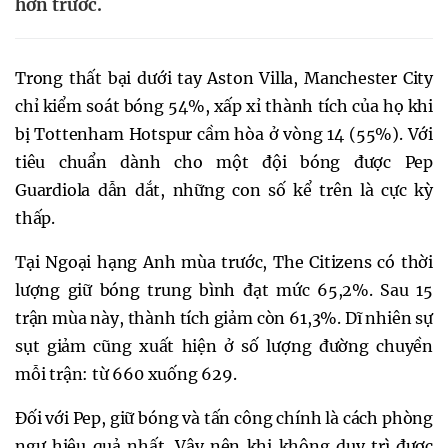
hơn trước.
Trong thất bại dưới tay Aston Villa, Manchester City
chỉ kiểm soát bóng 54%, xấp xỉ thành tích của họ khi
bị Tottenham Hotspur cầm hòa ở vòng 14 (55%). Với
tiêu chuẩn dành cho một đội bóng được Pep
Guardiola dẫn dắt, những con số kể trên là cực kỳ
thấp.
Tại Ngoại hạng Anh mùa trước, The Citizens có thời
lượng giữ bóng trung bình đạt mức 65,2%. Sau 15
trận mùa này, thành tích giảm còn 61,3%. Dĩ nhiên sự
sụt giảm cũng xuất hiện ở số lượng đường chuyền
mỗi trận: từ 660 xuống 629.
Đối với Pep, giữ bóng và tấn công chính là cách phòng
ngự hiệu quả nhất. Vậy nên khi không duy trì được