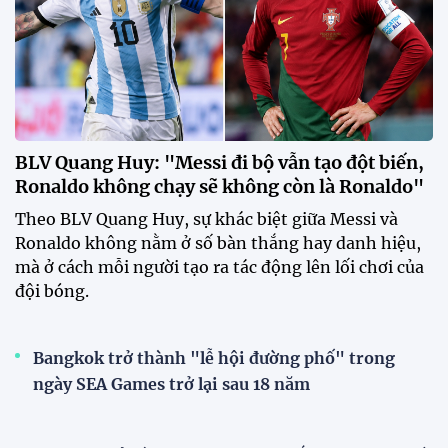
Theo BLV Quang Huy, sự khác biệt giữa Messi và
Ronaldo không nằm ở số bàn thắng hay danh hiệu,
mà ở cách mỗi người tạo ra tác động lên lối chơi của
đội bóng.
Bangkok trở thành "lễ hội đường phố" trong
ngày SEA Games trở lại sau 18 năm
Ronaldo 40 tuổi nhưng vẫn là người hùng
CĐV MU phẫn nộ trước kế hoạch bán Garnacho
với giá "rẻ mạt"
Haaland tái hiện kỉ lục của huyền thoại MU