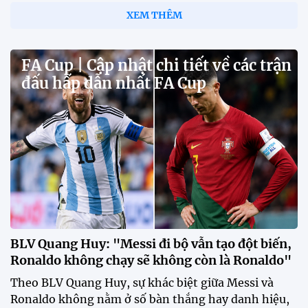
HLV Gavin Lee: "Singapore đến
Mỹ Đình để giành 3 điểm"
12:32 30/07/2026
Tiền đạo Đình Bắc: "Chỉ cần đội
tuyển thắng, tôi ghi bàn hay
không đều hạnh phúc"
12:20 30/07/2026
Phóng viên Singapore bất ngờ
xuất hiện tại sân tập để theo dõi
sao nhập tịch tuyển Việt Nam
20:19 29/07/2026