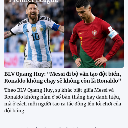
thêm sức mạnh trước trận gặp
Singapore
11:22 28/07/2026
Mở bán vé trực tiếp trận sân
nhà đầu tiên của ĐT Việt Nam
tại ASEAN Cup 2026
17:17 27/07/2026
XSKT Đắk Lắk viết nên lịch sử
với chức vô địch VPL-S7
20:58 26/07/2026
Tài Lộc trở lại, ĐT Việt Nam
"khổ luyện" dưới nắng gắt tại
Hà Nội