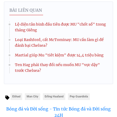
BÀI LIÊN QUAN
Lộ diện tân binh đầu tiên được MU "chốt sổ" trong
tháng Giêng
Loại Rashford, cất McTominay: MU cần làm gì để
đánh bại Chelsea?
Martial giúp Mu "tiêt kiệm" được 14,4 triệu bảng
Ten Hag phải thay đổi nếu muốn MU "vực dậy"
trước Chelsea?
Etihad
Man City
Erling Haaland
Pep Guardiola
Bóng đá và Đời sống - Tin tức Bóng đá và Đời sống
24H