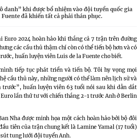
vô danh” khi được bổ nhiệm vào đội tuyển quốc gia
 Fuente đã khiến tất cả phải thán phục.
i Euro 2024 hoàn hảo khi thắng cả 7 trận trên đường
hưng các cầu thủ thậm chí còn có thể tiến bộ hơn và có
trước, huấn luyện viên Luis de la Fuente cho biết.
ình tiếp tục phát triển và tiến bộ. Tôi hy vọng mọi
 hệ cầu thủ này, những người có thể làm nên lịch sử và
a trước”, huấn luyện viên 63 tuổi nói sau khi dẫn dắt
Euro lần thứ tư với chiến thắng 2-1 trước Anh ở Berlin
 Ban Nha được minh họa một cách hoàn hảo bởi bộ đôi
 đầu tiên của trận chung kết là Lamine Yamal (17 tuổi)
 sút tung lưới đội tuyển Anh.