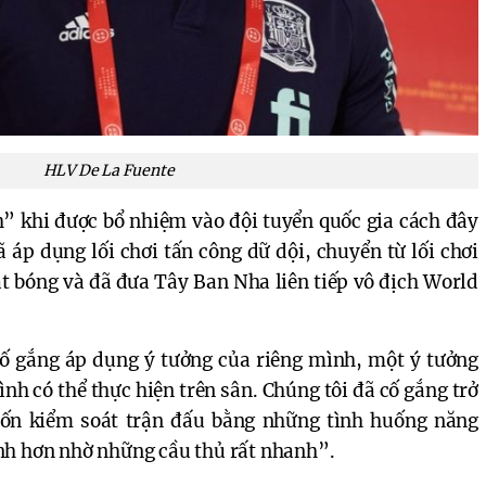
HLV De La Fuente
h” khi được bổ nhiệm vào đội tuyển quốc gia cách đây
ã áp dụng lối chơi tấn công dữ dội, chuyển từ lối chơi
át bóng và đã đưa Tây Ban Nha liên tiếp vô địch World
cố gắng áp dụng ý tưởng của riêng mình, một ý tưởng
ình có thể thực hiện trên sân. Chúng tôi đã cố gắng trở
ốn kiểm soát trận đấu bằng những tình huống năng
nh hơn nhờ những cầu thủ rất nhanh”.