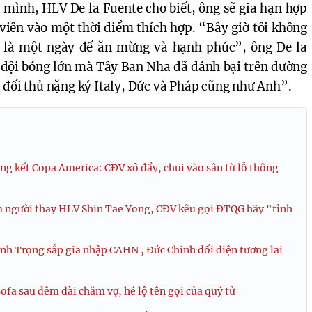
a mình, HLV De la Fuente cho biết, ông sẽ gia hạn hợp
viên vào một thời điểm thích hợp. “Bây giờ tôi không
y là một ngày để ăn mừng và hạnh phúc”, ông De la
g đội bóng lớn mà Tây Ban Nha đã đánh bại trên đường
 đối thủ nặng ký Italy, Đức và Pháp cũng như Anh”.
ng kết Copa America: CĐV xô đẩy, chui vào sân từ lỗ thông
 người thay HLV Shin Tae Yong, CĐV kêu gọi ĐTQG hãy "tỉnh
h Trọng sắp gia nhập CAHN , Đức Chinh đối diện tương lai
ofa sau đêm dài chăm vợ, hé lộ tên gọi của quý tử