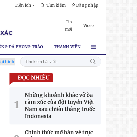
Tiện ích
Tìm kiếm
Đăng nhập
Tin
Video
mới
ÓNG ĐÁ PHONG TRÀO
THÀNH VIÊN
 mạnh nhất trước Campuchia"
CĐV vượt gần 80 km từ 5h30 sán
ĐỌC NHIỀU
Những khoảnh khắc vỡ òa
cảm xúc của đội tuyển Việt
Nam sau chiến thắng trước
Indonesia
Chính thức mở bán vé trực