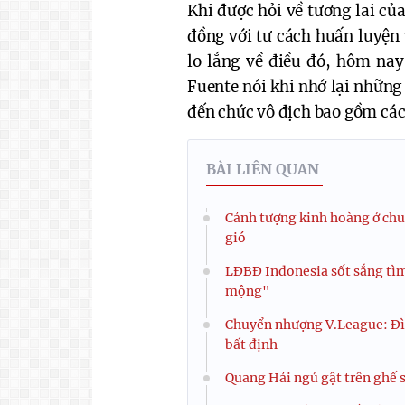
Khi được hỏi về tương lai củ
đồng với tư cách huấn luyện 
lo lắng về điều đó, hôm na
Fuente nói khi nhớ lại nhữn
đến chức vô địch bao gồm các
BÀI LIÊN QUAN
Cảnh tượng kinh hoàng ở chu
gió
LĐBĐ Indonesia sốt sắng tìm
mộng"
Chuyển nhượng V.League: Đìn
bất định
Quang Hải ngủ gật trên ghế s