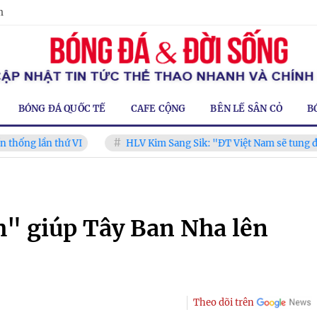
m
BÓNG ĐÁ QUỐC TẾ
CAFE CỘNG
BÊN LỀ SÂN CỎ
B
ần thứ VI
HLV Kim Sang Sik: "ĐT Việt Nam sẽ tung đội hình
h" giúp Tây Ban Nha lên
Theo dõi trên