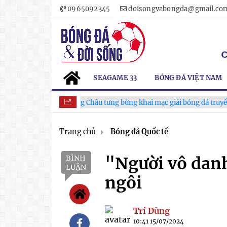
0965092345
doisongvabongda@gmail.co
SEAGAME 33
BÓNG ĐÁ VIỆT NAM
Xã Hùng Châu tưng bừng khai mạc giải bóng đá truyền thống l
Trang chủ
Bóng đá Quốc tế
BÌNH
"Người vô dan
LUẬN
ngôi
Trí Dũng
10:41 15/07/2024