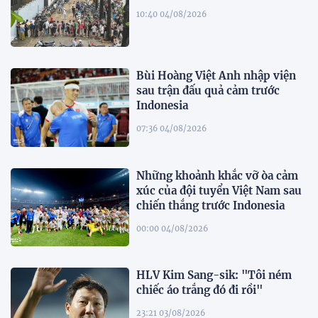
10:40 04/08/2026
Bùi Hoàng Việt Anh nhập viện
sau trận đấu quả cảm trước
Indonesia
07:36 04/08/2026
Những khoảnh khắc vỡ òa cảm
xúc của đội tuyển Việt Nam sau
chiến thắng trước Indonesia
00:00 04/08/2026
HLV Kim Sang-sik: "Tôi ném
chiếc áo trắng đó đi rồi"
23:21 03/08/2026