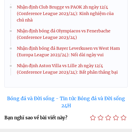
Nhận định Club Brugge vs PAOK 2h ngày 12/4
(Conference League 2023/24): Kinh nghiệm của
chủ nhà
Nhận định bóng đá Olympiacos vs Fenerbache
(Conference League 2023/24)
Nhận định bóng đá Bayer Leverkusen vs West Ham
(Europa League 2023/24): Nối dài ngày vui
Nhận định Aston Villa vs Lille 2h ngày 12/4
(Conference League 2023/24): Bất phân thắng bại
Bóng đá và Đời sống - Tin tức Bóng đá và Đời sống
24H
Bạn nghĩ sao về bài viết này?