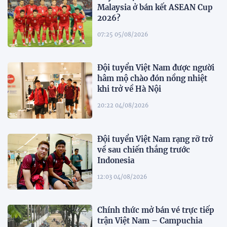
Malaysia ở bán kết ASEAN Cup
2026?
07:25 05/08/2026
Đội tuyển Việt Nam được người
hâm mộ chào đón nồng nhiệt
khi trở về Hà Nội
20:22 04/08/2026
Đội tuyển Việt Nam rạng rỡ trở
về sau chiến thắng trước
Indonesia
12:03 04/08/2026
Chính thức mở bán vé trực tiếp
trận Việt Nam – Campuchia