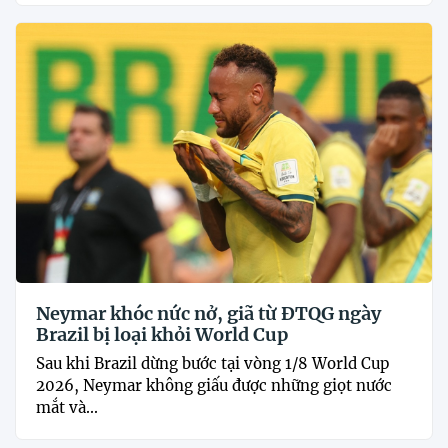
Neymar khóc nức nở, giã từ ĐTQG ngày
Brazil bị loại khỏi World Cup
Sau khi Brazil dừng bước tại vòng 1/8 World Cup
2026, Neymar không giấu được những giọt nước
mắt và...