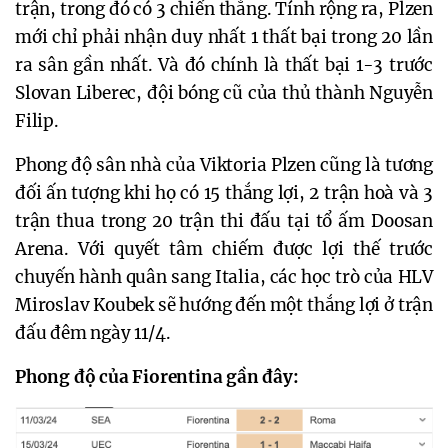
trận, trong đó có 3 chiến thắng. Tính rộng ra, Plzen
mới chỉ phải nhận duy nhất 1 thất bại trong 20 lần
ra sân gần nhất. Và đó chính là thất bại 1-3 trước
Slovan Liberec, đội bóng cũ của thủ thành Nguyễn
Filip.
Phong độ sân nhà của Viktoria Plzen cũng là tương
đối ấn tượng khi họ có 15 thắng lợi, 2 trận hoà và 3
trận thua trong 20 trận thi đấu tại tổ ấm Doosan
Arena. Với quyết tâm chiếm được lợi thế trước
chuyến hành quân sang Italia, các học trò của HLV
Miroslav Koubek sẽ hướng đến một thắng lợi ở trận
đấu đêm ngày 11/4.
Phong độ của Fiorentina gần đây: