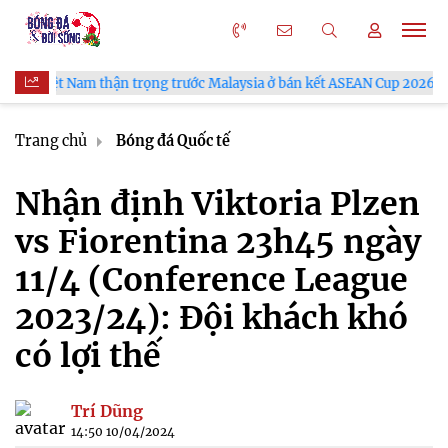
ận trọng trước Malaysia ở bán kết ASEAN Cup 2026
VFF công b
Trang chủ
Bóng đá Quốc tế
Nhận định Viktoria Plzen
vs Fiorentina 23h45 ngày
11/4 (Conference League
2023/24): Đội khách khó
có lợi thế
Trí Dũng
14:50 10/04/2024