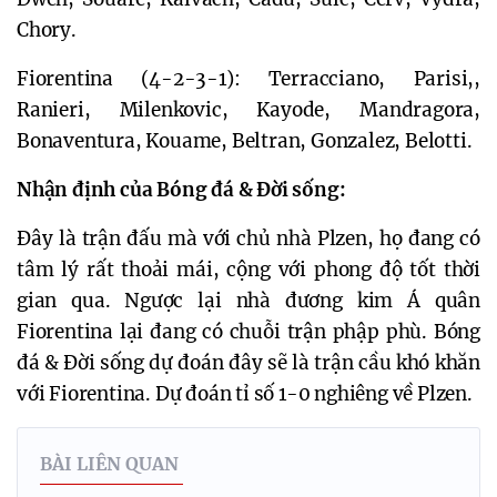
Chory.
Fiorentina (4-2-3-1): Terracciano, Parisi,,
Ranieri, Milenkovic, Kayode, Mandragora,
Bonaventura, Kouame, Beltran, Gonzalez, Belotti.
Nhận định của Bóng đá & Đời sống:
Đây là trận đấu mà với chủ nhà Plzen, họ đang có
tâm lý rất thoải mái, cộng với phong độ tốt thời
gian qua. Ngược lại nhà đương kim Á quân
Fiorentina lại đang có chuỗi trận phập phù. Bóng
đá & Đời sống dự đoán đây sẽ là trận cầu khó khăn
với Fiorentina. Dự đoán tỉ số 1-0 nghiêng về Plzen.
BÀI LIÊN QUAN