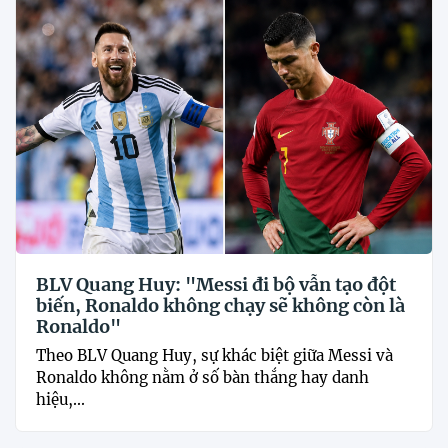
BLV Quang Huy: "Messi đi bộ vẫn tạo đột
biến, Ronaldo không chạy sẽ không còn là
Ronaldo"
Theo BLV Quang Huy, sự khác biệt giữa Messi và
Ronaldo không nằm ở số bàn thắng hay danh
hiệu,...