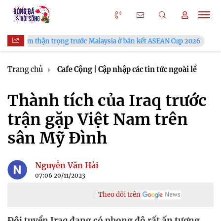
Nam thận trọng trước Malaysia ở bán kết ASEAN Cup 2026
VFF 
Trang chủ
Cafe Cộng | Cập nhập các tin tức ngoài lề
Thành tích của Iraq trước
trận gặp Việt Nam trên
sân Mỹ Đình
Nguyễn Văn Hải
07:06 20/11/2023
Theo dõi trên
Đội tuyển Iraq đang có phong độ rất ấn tượng