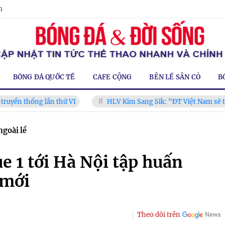
m
BÓNG ĐÁ QUỐC TẾ
CAFE CỘNG
BÊN LỀ SÂN CỎ
B
g lần thứ VI
HLV Kim Sang Sik: "ĐT Việt Nam sẽ tung đội h
ngoài lề
e 1 tới Hà Nội tập huấn
 mới
Theo dõi trên