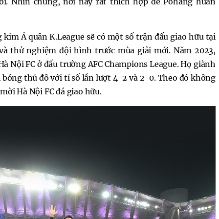
. Nhìn chung, nơi này rất thích hợp để Pohang huấn
 kim Á quân K.League sẽ có một số trận đấu giao hữu tại
 và thử nghiệm đội hình trước mùa giải mới. Năm 2023,
 Hà Nội FC ở đấu trường AFC Champions League. Họ giành
 bóng thủ đô với tỉ số lần lượt 4-2 và 2-0. Theo đó không
mời Hà Nội FC đá giao hữu.