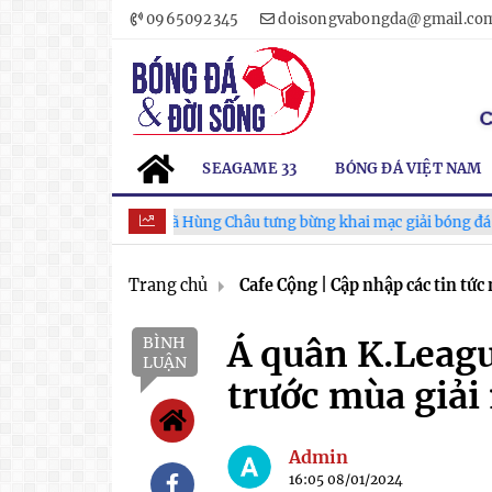
0965092345
doisongvabongda@gmail.co
SEAGAME 33
BÓNG ĐÁ VIỆT NAM
Xã Hùng Châu tưng bừng khai mạc giải bóng đá truyền thốn
Trang chủ
Cafe Cộng | Cập nhập các tin tức 
BÌNH
Á quân K.Leagu
LUẬN
trước mùa giải
Admin
16:05 08/01/2024