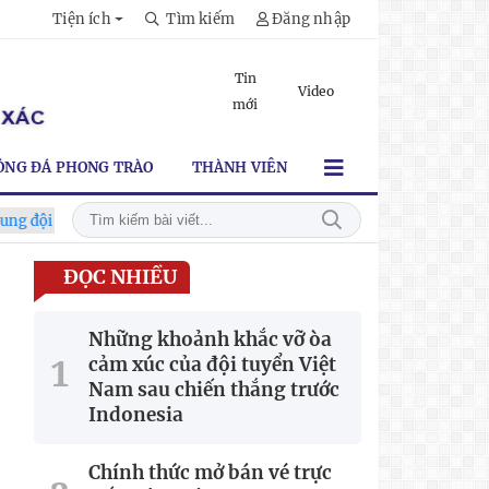
Tiện ích
Tìm kiếm
Đăng nhập
Tin
Video
mới
ÓNG ĐÁ PHONG TRÀO
THÀNH VIÊN
ình mạnh nhất trước Campuchia"
CĐV vượt gần 80 km từ 5h30
ĐỌC NHIỀU
Những khoảnh khắc vỡ òa
cảm xúc của đội tuyển Việt
Nam sau chiến thắng trước
Indonesia
Chính thức mở bán vé trực