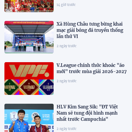
14 giờ trước
Xã Hùng Châu tưng bừng khai
mạc giải bóng đá truyền thống
lần thứ VI
2 ngày trước
V.League chính thức khoác "áo
mới" trước mùa giải 2026-2027
2 ngày trước
HLV Kim Sang Sik: "ĐT Việt
Nam sẽ tung đội hình mạnh
nhất trước Campuchia"
2 ngày trước