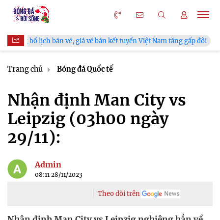
ch bán vé, giá vé bán kết tuyển Việt Nam tăng gấp đôi
V.Leagu
Trang chủ
Bóng đá Quốc tế
Nhận định Man City vs
Leipzig (03h00 ngày
29/11):
Admin
08:11 28/11/2023
Theo dõi trên
Nhận định Man City vs Leipzig nghiêng hẳn về