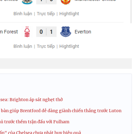
ea: Brighton áp sát nghẹt thở
bàn giúp Brentford dễ dàng giành chiến thắng trước Luton
ủ trước thềm trận đấu với Fulham
́n" của Chelsea chưa phát huy hiệu quả