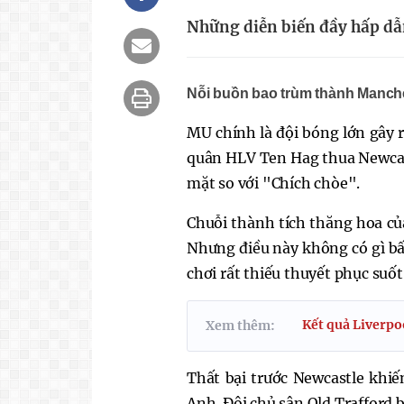
Những diễn biến đầy hấp dẫ
Nỗi buồn bao trùm thành Manch
MU chính là đội bóng lớn gây 
quân HLV Ten Hag thua Newcastl
mặt so với "Chích chòe".
Chuỗi thành tích thăng hoa c
Nhưng điều này không có gì bấ
chơi rất thiếu thuyết phục suốt
Kết quả Liverpool
Xem thêm:
Thất bại trước Newcastle khiế
Anh. Đội chủ sân Old Trafford 