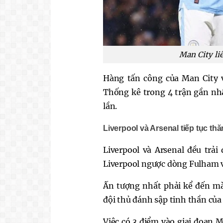
Man City li
Hàng tấn công của Man City 
Thống kê trong 4 trận gần nhấ
lần.
Liverpool và Arsenal tiếp tục th
Liverpool và Arsenal đều trả
Liverpool ngược dòng Fulham v
Ấn tượng nhất phải kể đến mà
đội thủ đánh sập tinh thần của
Việc có 3 điểm vào giai đoạn M