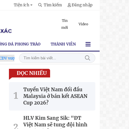
Tiện ích
Tìm kiếm
Đăng nhập
Tin
Video
mới
ÓNG ĐÁ PHONG TRÀO
THÀNH VIÊN
 gần 80 km từ 5h30 sáng để mua vé xem tuyển Việt Nam
Tuyển
ĐỌC NHIỀU
Tuyển Việt Nam đối đầu
Malaysia ở bán kết ASEAN
Cup 2026?
HLV Kim Sang Sik: "ĐT
Việt Nam sẽ tung đội hình