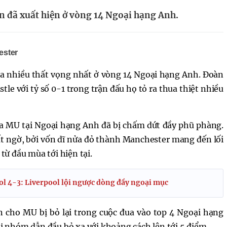
n đã xuất hiện ở vòng 14 Ngoại hạng Anh.
ester
ra nhiều thất vọng nhất ở vòng 14 Ngoại hạng Anh. Đoàn
e với tỷ số 0-1 trong trận đấu họ tỏ ra thua thiệt nhiều
ủa MU tại Ngoại hạng Anh đã bị chấm dứt đầy phũ phàng.
t ngờ, bởi vốn dĩ nửa đỏ thành Manchester mang đến lối
 từ đầu mùa tới hiện tại.
 4-3: Liverpool lội ngược dòng đầy ngoại mục
n cho MU bị bỏ lại trong cuộc đua vào top 4 Ngoại hạng
bị nhóm dẫn đầu bỏ xa với khoảng cách lên tới 5 điểm.