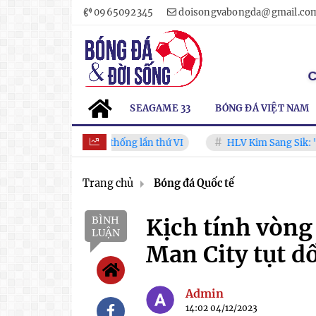
0965092345
doisongvabongda@gmail.co
SEAGAME 33
BÓNG ĐÁ VIỆT NAM
bóng đá truyền thống lần thứ VI
HLV Kim Sang Sik: "ĐT Việt
Trang chủ
Bóng đá Quốc tế
BÌNH
Kịch tính vòng
LUẬN
Man City tụt 
Admin
14:02 04/12/2023