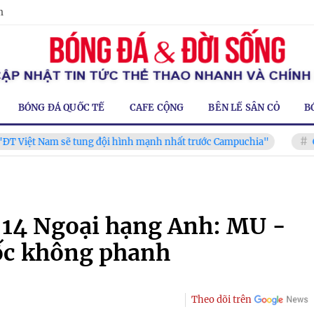
m
BÓNG ĐÁ QUỐC TẾ
CAFE CỘNG
BÊN LỀ SÂN CỎ
B
 Nam sẽ tung đội hình mạnh nhất trước Campuchia"
CĐV vượt
 14 Ngoại hạng Anh: MU -
dốc không phanh
Theo dõi trên