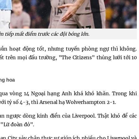
ên tiếp mất điểm trước các đội bóng lớn.
vẫn hoạt động tốt, nhưng tuyến phòng ngự thì không.
t trên mọi đấu trường, "The Citizens" thủng lưới tới 10
ăng hoa
i qua vòng 14 Ngoại hạng Anh khá khó khăn. Trong khi
ới tỷ số 4-3, thì Arsenal hạ Wolverhampton 2-1.
n ngược dòng kinh điển của Liverpool. Thật khó để các
 "Lữ đoàn đỏ".
an City sảy chân thực sự giúp ích nhiều cho Liverpool và