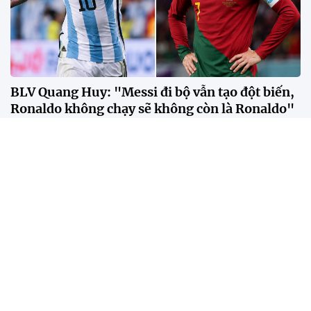
BLV Quang Huy: "Messi đi bộ vẫn tạo đột biến,
Ronaldo không chạy sẽ không còn là Ronaldo"
Theo BLV Quang Huy, sự khác biệt giữa Messi và
Ronaldo không nằm ở số bàn thắng hay danh hiệu,
mà ở cách mỗi người tạo ra tác động lên lối chơi của
đội bóng.
Bangkok trở thành "lễ hội đường phố" trong
ngày SEA Games trở lại sau 18 năm
Ronaldo 40 tuổi nhưng vẫn là người hùng