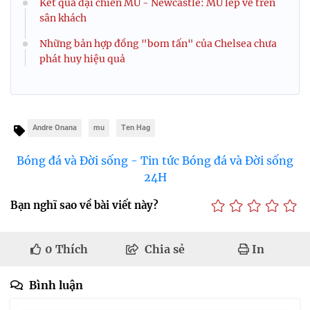
Kết quả đại chiến MU - Newcastle: MU lép vế trên
sân khách
Những bản hợp đồng "bom tấn" của Chelsea chưa
phát huy hiệu quả
Andre Onana
mu
Ten Hag
Bóng đá và Đời sống - Tin tức Bóng đá và Đời sống
24H
Bạn nghĩ sao về bài viết này?
0
Thích
Chia sẻ
In
Bình luận