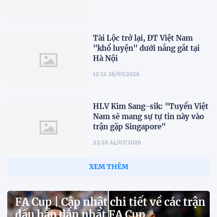
Tài Lộc trở lại, ĐT Việt Nam
"khổ luyện" dưới nắng gắt tại
Hà Nội
12:12 26/07/2026
HLV Kim Sang-sik: "Tuyển Việt
Nam sẽ mang sự tự tin này vào
trận gặp Singapore"
23:26 24/07/2026
XEM THÊM
FA Cup | Cập nhật chi tiết về các trận
đấu hấp dẫn nhất FA Cup