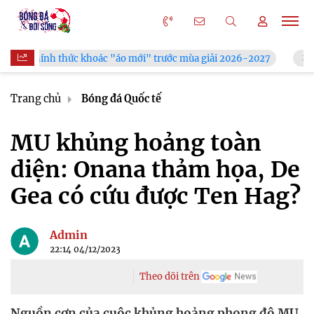
thức khoác "áo mới" trước mùa giải 2026-2027
Xã Hùng Châu 
Trang chủ
Bóng đá Quốc tế
MU khủng hoảng toàn
diện: Onana thảm họa, De
Gea có cứu được Ten Hag?
Admin
22:14 04/12/2023
Theo dõi trên
Nguồn cơn của cuộc khủng hoảng phong độ MU,