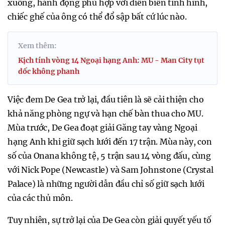
xuống, hành động phù hợp với diễn biến tình hình,
chiếc ghế của ông có thể đổ sập bất cứ lúc nào.
Xem thêm:
Kịch tính vòng 14 Ngoại hạng Anh: MU - Man City tụt
dốc không phanh
Việc đem De Gea trở lại, đầu tiên là sẽ cải thiện cho
khả năng phòng ngự và hạn chế bàn thua cho MU.
Mùa trước, De Gea đoạt giải Găng tay vàng Ngoại
hạng Anh khi giữ sạch lưới đến 17 trận. Mùa này, con
số của Onana không tệ, 5 trận sau 14 vòng đấu, cùng
với Nick Pope (Newcastle) và Sam Johnstone (Crystal
Palace) là những người dẫn đầu chỉ số giữ sạch lưới
của các thủ môn.
Tuy nhiên, sự trở lại của De Gea còn giải quyết yếu tố