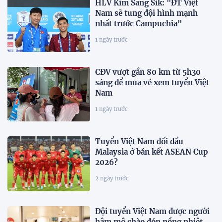
HLV Kim Sang Sik: "ĐT Việt
Nam sẽ tung đội hình mạnh
nhất trước Campuchia"
1 ngày trước
CĐV vượt gần 80 km từ 5h30
sáng để mua vé xem tuyển Việt
Nam
1 ngày trước
Tuyển Việt Nam đối đầu
Malaysia ở bán kết ASEAN Cup
2026?
2 ngày trước
Đội tuyển Việt Nam được người
hâm mộ chào đón nồng nhiệt