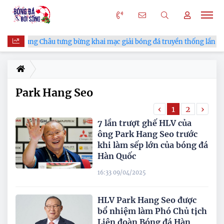
Xã Hùng Châu tưng bừng khai mạc giải bóng đá truyền thống lần thứ 
Park Hang Seo
‹
1
2
›
7 lần trượt ghế HLV của
ông Park Hang Seo trước
khi làm sếp lớn của bóng đá
Hàn Quốc
16:33 09/04/2025
HLV Park Hang Seo được
bổ nhiệm làm Phó Chủ tịch
Liên đoàn Bóng đá Hàn