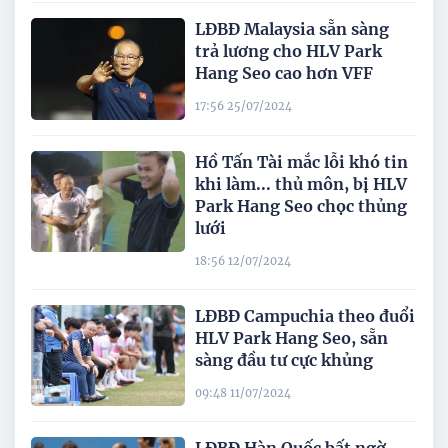
LĐBĐ Malaysia sẵn sàng
trả lương cho HLV Park
Hang Seo cao hơn VFF
17:56 25/07/2024
Hồ Tấn Tài mắc lỗi khó tin
khi làm... thủ môn, bị HLV
Park Hang Seo chọc thủng
lưới
18:56 12/07/2024
LĐBĐ Campuchia theo đuổi
HLV Park Hang Seo, sẵn
sàng đầu tư cực khủng
09:48 11/07/2024