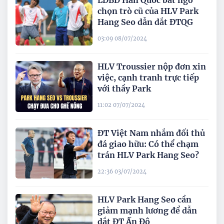
LĐBĐ Hàn Quốc bất ngờ
chọn trò cũ của HLV Park
Hang Seo dẫn dắt ĐTQG
03:09 08/07/2024
HLV Troussier nộp đơn xin
việc, cạnh tranh trực tiếp
với thầy Park
11:02 07/07/2024
ĐT Việt Nam nhắm đối thủ
đá giao hữu: Có thể chạm
trán HLV Park Hang Seo?
22:36 03/07/2024
HLV Park Hang Seo cần
giảm mạnh lương để dẫn
dắt ĐT Ấn Độ