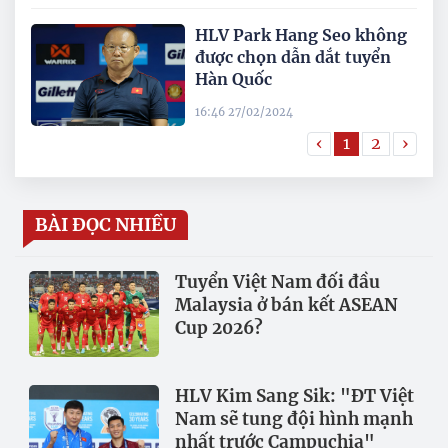
HLV Park Hang Seo không
được chọn dẫn dắt tuyển
Hàn Quốc
16:46 27/02/2024
‹
1
2
›
BÀI ĐỌC NHIỀU
Tuyển Việt Nam đối đầu
Malaysia ở bán kết ASEAN
Cup 2026?
HLV Kim Sang Sik: "ĐT Việt
Nam sẽ tung đội hình mạnh
nhất trước Campuchia"