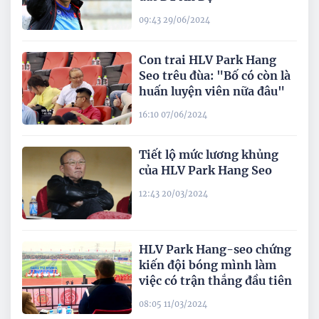
09:43 29/06/2024
Con trai HLV Park Hang
Seo trêu đùa: "Bố có còn là
huấn luyện viên nữa đâu"
16:10 07/06/2024
Tiết lộ mức lương khủng
của HLV Park Hang Seo
12:43 20/03/2024
HLV Park Hang-seo chứng
kiến đội bóng mình làm
việc có trận thắng đầu tiên
08:05 11/03/2024